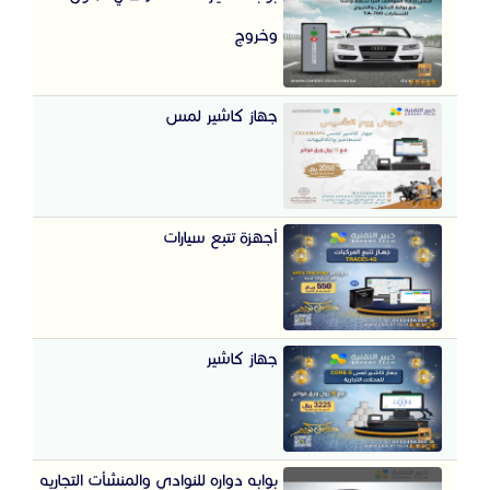
وخروج
جهاز كاشير لمس
أجهزة تتبع سيارات
جهاز كاشير
بوابه دواره للنوادي والمنشأت التجاريه