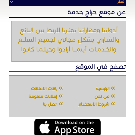
عن موقع حراج خدمة
أدواتنا ومهاراتنا تميّـزنا للربط بين البائع
والشـاري بشكل مجاني لجميـع السلــع
والخـدمـات أينمـــا أرادوا وحيثـمـا كانـوا
تصفح في الموقع
الرئيسية
باقات الإعلانات
من نحن
إعلانات ممنوعة
شروط الاستخدام
اتصل بنا