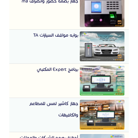
جهاز بصمه حضور وانصراف ma
بوابه مواقف السيارات TA
برنامج Expert المكتبي
جهاز كاشير لمس للمطاعم
والكافيهات
أجهزة بصمه للشركات والمحلات