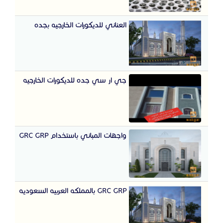
العناني للديكورات الخارجيه بجده
جي ار سي جده للديكورات الخارجيه
واجهات المباني باستخدام GRC GRP
GRC GRP بالمملكه العربيه السعوديه