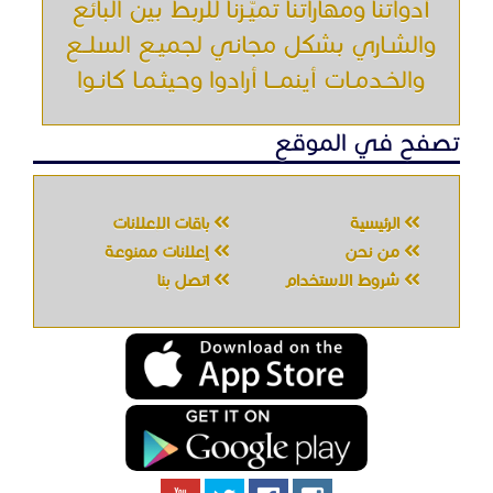
أدواتنا ومهاراتنا تميّـزنا للربط بين البائع
والشـاري بشكل مجاني لجميـع السلــع
والخـدمـات أينمـــا أرادوا وحيثـمـا كانـوا
تصفح في الموقع
الرئيسية
باقات الإعلانات
من نحن
إعلانات ممنوعة
شروط الاستخدام
اتصل بنا