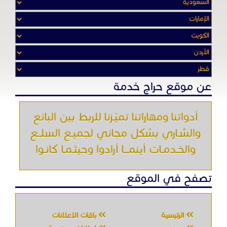
عن موقع حراج خدمة
أدواتنا ومهاراتنا تميّـزنا للربط بين البائع
والشـاري بشكل مجاني لجميـع السلــع
والخـدمـات أينمـــا أرادوا وحيثـمـا كانـوا
تصفح في الموقع
الرئيسية
باقات الإعلانات