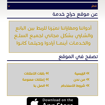
عن موقع حراج خدمة
أدواتنا ومهاراتنا تميّـزنا للربط بين البائع
والشـاري بشكل مجاني لجميـع السلــع
والخـدمـات أينمـــا أرادوا وحيثـمـا كانـوا
تصفح في الموقع
الرئيسية
باقات الإعلانات
من نحن
إعلانات ممنوعة
شروط الاستخدام
اتصل بنا