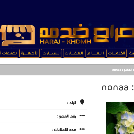
سية
الخدمـــــات
ا لــعـــــــا م
الـعـقـــــارات
الـسـيـــــارات
الأجــهـــــــزة
تصنيفات أ
لعضو : nonaa
no
البلد :
رقم العضو :
عدد الاعلانات :