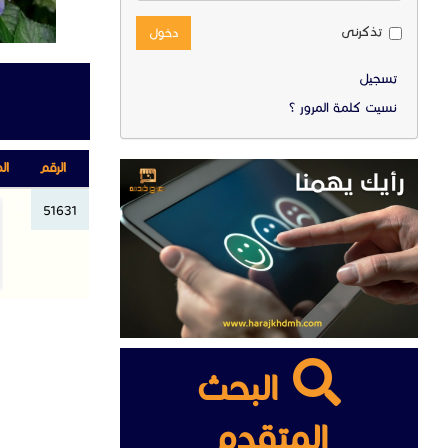
تذكرنى
دخول
تسجيل
نسيت كلمة المرور ؟
الرقم
ال
51631
البحث
المتقدم