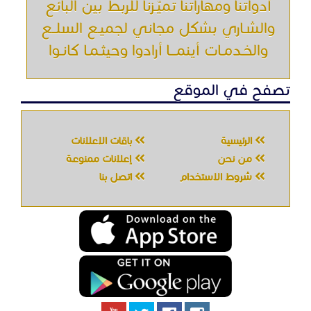
أدواتنا ومهاراتنا تميّـزنا للربط بين البائع
والشـاري بشكل مجاني لجميـع السلــع
والخـدمـات أينمـــا أرادوا وحيثـمـا كانـوا
تصفح في الموقع
الرئيسية
باقات الإعلانات
من نحن
إعلانات ممنوعة
شروط الاستخدام
اتصل بنا