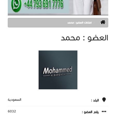
اعلانات العضو : محمد
العضو : محمد
السعودية
البلد :
6032
رقم العضو :