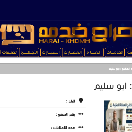
سية
الخدمـــــات
ا لــعـــــــا م
الـعـقـــــارات
الـسـيـــــارات
الأجــهـــــــزة
تصنيفات أ
 العضو : ابو سليم
 ابو سليم
البلد :
رقم العضو :
عدد الاعلانات :