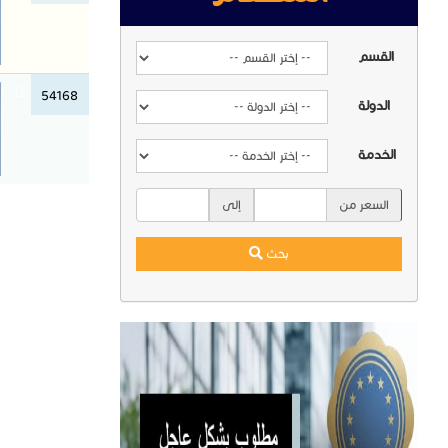
القسم
54168
الدولة
الخدمة
السعر من
إلى
بحث