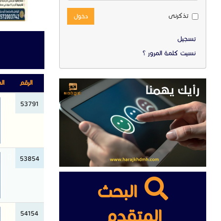
تذكرنى
دخول
تسجيل
نسيت كلمة المرور ؟
الرقم
ال
53791
53854
البحث
المتقدم
54154