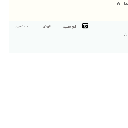
كفيل 🏠
ابو سليم
الرياض
منذ شهرين
أم...