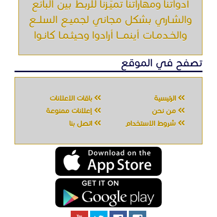
أدواتنا ومهاراتنا تميّـزنا للربط بين البائع
والشـاري بشكل مجاني لجميـع السلــع
والخـدمـات أينمـــا أرادوا وحيثـمـا كانـوا
تصفح في الموقع
الرئيسية
باقات الإعلانات
من نحن
إعلانات ممنوعة
شروط الاستخدام
اتصل بنا