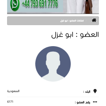
اعلانات العضو : ابو غزل
العضو : ابو غزل
السعودية
البلد :
6171
رقم العضو :