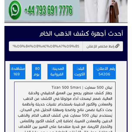
أحدث أجهزة كشف الذهب الخام
رابط مختصر للإعلان
رقم الاعلان:
البلد:
المدينة:
80
مشاهدة:
54206
الكويت
الفروانية
يوم
169
تيتان 500 سمارت | Titan 500 Smart
جهاز كشف متطور يجمع بين العمق الحقيقي والدقة
العالية، صُمم ليمنحك أداءً موثوقًا في الكشف عن الذهب
والمعادن والكنوز الدفينة باستخدام تقنيات حديثة وأنظمة
بحث ذكية تضمن نتائج واضحة وسهلة التحليل في الميدان.
يُستخدم تيتان 500 سمارت في كشف الذهب الخام والذهب
الدفين والمعادن الثمينة، إضافة إلى كشف الكنوز والألماس
والأحجار الكريمة، مع قدرة متقدمة على التمييز بين الأهداف