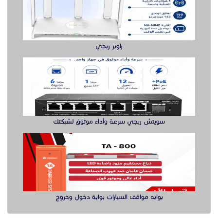
راوتر ريجي
سويتش ريجي سرعة وأداء موثوق لشبكتك
بوابه مواقف السيارات بوابة دخول وخروج