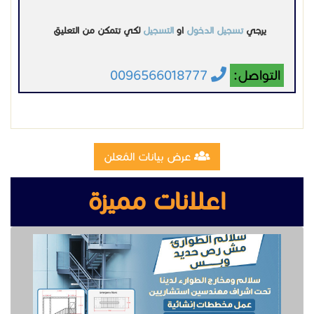
يرجي
تسجيل الدخول
او
التسجيل
لكي تتمكن من التعليق
التواصل:
0096566018777
عرض بيانات المُعلن
اعلانات مميزة