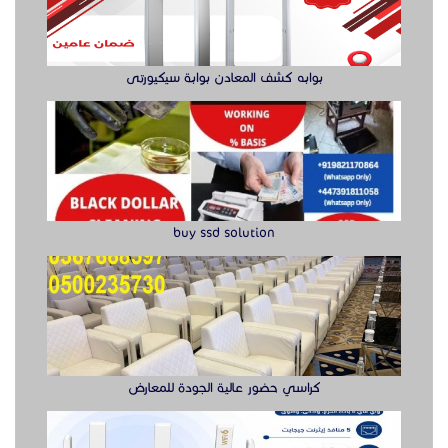
بوابه كشف المعادن بوابة سيكيورتى
buy ssd solution
كراسي حضور عالية الجودة للمعارض