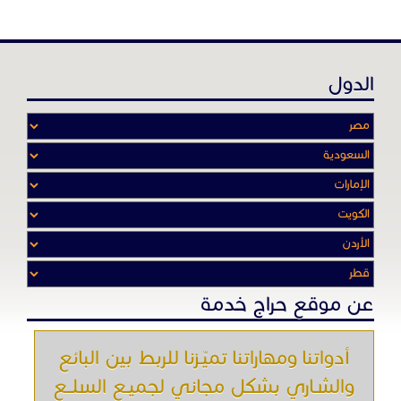
الدول
عن موقع حراج خدمة
أدواتنا ومهاراتنا تميّـزنا للربط بين البائع
والشـاري بشكل مجاني لجميـع السلــع