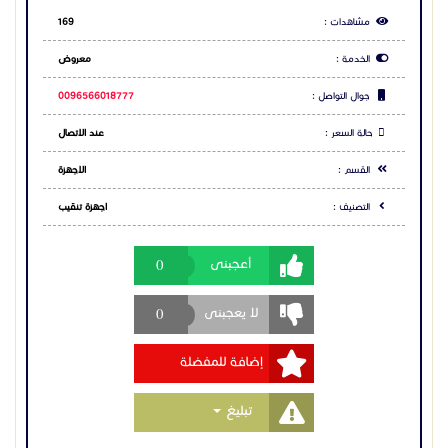
لزيارة الموقع الخاص بالشركة ومعرفة كافة التفاصيل حول
مشاهدات :
169
الجهاز:
https://grand-detectors.com/product/titan-500-
الخدمة :
معروض
smart/
جوال التواصل :
0096566018777
اجهزة كشف الذهب، جهاز كشف الذهب، اجهزة كشف
حالة السعر :
عند الاتصال
المعادن، جهاز كشف المعادن، اجهزة كشف الذهب الخام
، اجهزة كشف الذهب فى الكويت، كاشف الذهب جهاز تيتان
القسم :
الاجهزة
500 سمارت، اجهزة كشف الذهب للبيع
التصنيف :
اجهزة تنقيب
0
أعجبنى
0
لا يعجبنى
إضافة للمفضلة
Toggle Dropdown
تبليغ