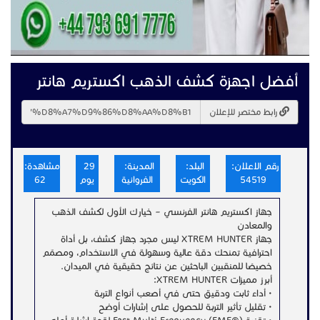
أفضل اجهزة كشف الذهب اكستريم هانتر
رابط مختصر للإعلان
رقم الاعلان:
البلد:
المدينة:
29
مشاهدة:
54519
الكويت
الفروانية
يوم
62
جهاز اكستريم هانتر الفرنسي – خيارك الأول لكشف الذهب
والمعادن
جهاز XTREM HUNTER ليس مجرد جهاز كشف، بل أداة
احترافية تمنحك دقة عالية وسهولة في الاستخدام، ومصمّم
خصيصًا للمنقبين الباحثين عن نتائج حقيقية في الميدان.
أبرز مميزات XTREM HUNTER:
• أداء ثابت ودقيق حتى في أصعب أنواع التربة
• تقليل تأثير التربة للحصول على إشارات أوضح