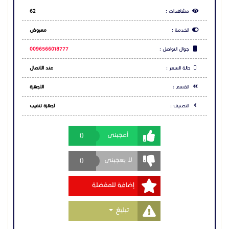
مشاهدات :
62
الخدمة :
معروض
جوال التواصل :
0096566018777
حالة السعر :
عند الاتصال
القسم :
الاجهزة
التصنيف :
اجهزة تنقيب
0
أعجبنى
0
لا يعجبنى
إضافة للمفضلة
Toggle Dropdown
تبليغ