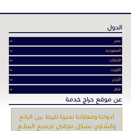
الدول
عن موقع حراج خدمة
أدواتنا ومهاراتنا تميّـزنا للربط بين البائع
والشـاري بشكل مجاني لجميـع السلــع