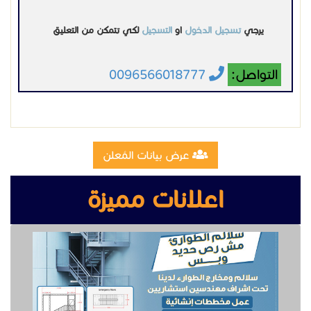
يرجي
تسجيل الدخول
او
التسجيل
لكي تتمكن من التعليق
التواصل:
0096566018777
عرض بيانات المُعلن
اعلانات مميزة