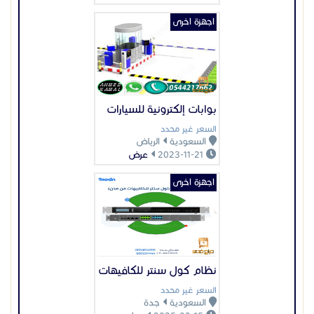
اجهزة اخرى
نظام كول سنتر للكافيهات
السعر غير محدد
السعودية
جدة
2025-02-15
عرض
اجهزة اخرى
أكسس بوينت ريجي إدارة
ذكية للشبكة
السعر غير محدد
السعودية
الرياض
2026-07-12
عرض