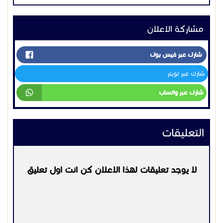
التعليقات
لا يوجد تعليقات لهذا الاعلان كن انت اول تعليق
يرجي
تسجيل الدخول
او
التسجيل
لكي تتمكن من التعليق
التواصل:
0552702615
اعلانات مشابهه
اجهزة اخرى