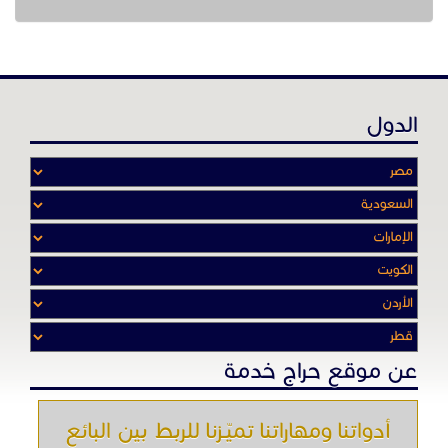
عن موقع حراج خدمة
أدواتنا ومهاراتنا تميّـزنا للربط بين البائع
والشـاري بشكل مجاني لجميـع السلــع
والخـدمـات أينمـــا أرادوا وحيثـمـا كانـوا
تصفح في الموقع
الرئيسية
باقات الإعلانات
من نحن
إعلانات ممنوعة
شروط الاستخدام
اتصل بنا