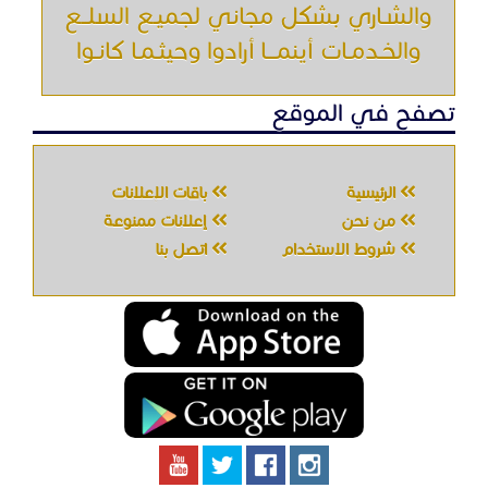
جميع الحقوق محفوظه " حراج خدمه " © 2026
شركة الحصان تك
لتقنية المعلومات