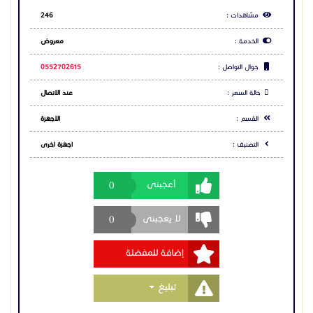
والمستقبلية.
0
أعجبنى
لا تتردد في تطوير شبكتك الآن مع رواتر درايتك في جدة
📞 تواصل مع شركة مدن الاتصالات واحصل على أفضل
0
لا يعجبنى
العروض على رواتر درايتك وابدأ رحلة الأداء الاحترافي اليوم!
إضافة للمفضلة
معــرض جده 0550624999
خدمة العملاء 920034444
Toggle Dropdown
تبليغ
مشاركة الاعلان
شارك عبر فيس بوك
شارك عبر تويتر
شارك عبر واتساب