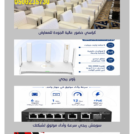
راوتر ريجي
سويتش ريجي سرعة وأداء موثوق لشبكتك
بوابه مواقف السيارات بوابة دخول وخروج