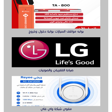
صيانة التلفزيةن والصوتيات
مقوي شبكة واي فاي
الدول