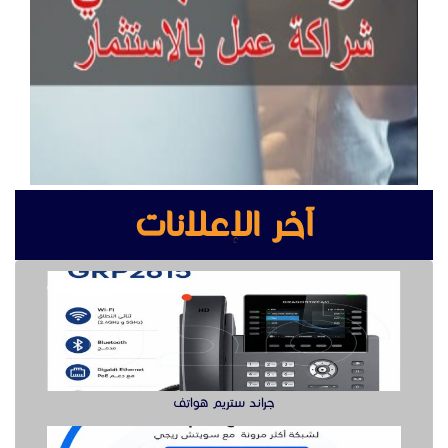
آخر الإعلانات
جراند ستريم هواتف