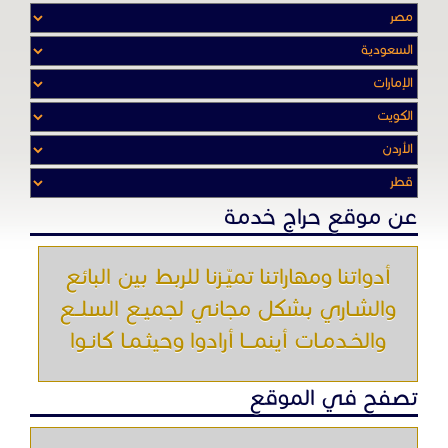
عن موقع حراج خدمة
أدواتنا ومهاراتنا تميّـزنا للربط بين البائع
والشـاري بشكل مجاني لجميـع السلــع
والخـدمـات أينمـــا أرادوا وحيثـمـا كانـوا
تصفح في الموقع