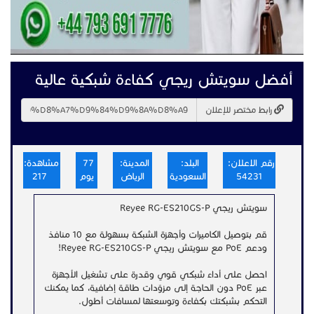
أفضل سويتش ريجي كفاءة شبكية عالية
رابط مختصر للإعلان
رقم الاعلان:
البلد:
المدينة:
77
مشاهدة:
54231
السعودية
الرياض
يوم
217
سويتش ريجي Reyee RG-ES210GS-P
قم بتوصيل الكاميرات وأجهزة الشبكة بسهولة مع 10 منافذ
ودعم PoE مع سويتش ريجي Reyee RG-ES210GS-P!
احصل على أداء شبكي قوي وقدرة على تشغيل الأجهزة
عبر PoE دون الحاجة إلى مزوّدات طاقة إضافية، كما يمكنك
التحكم بشبكتك بكفاءة وتوسعتها لمسافات أطول.