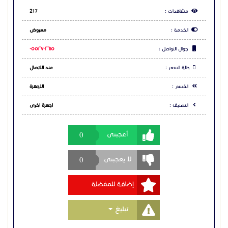
مشاهدات :
217
الخدمة :
معروض
جوال التواصل :
٠٥٥٢٧٠٢٦١٥
حالة السعر :
عند الاتصال
القسم :
الاجهزة
التصنيف :
اجهزة اخرى
0
أعجبنى
0
لا يعجبنى
إضافة للمفضلة
Toggle Dropdown
تبليغ