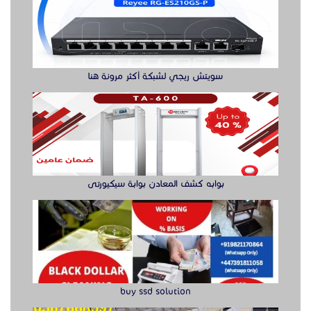
سويتش ريجي لشبكة أكثر مرونة هنا
بوابه كشف المعادن بوابة سيكيورتى
buy ssd solution