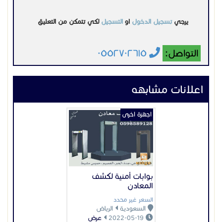
والشبكات التي تحتاج أداء قوي وتوصيل مرن
#سويتش_ريجي #سويتش_ريجي"
يرجي
تسجيل الدخول
او
التسجيل
لكي تتمكن من التعليق
منذ شهرين
التواصل:
٠٥٥٢٧٠٢٦١٥
اعلانات مشابهه
اجهزة اخرى
بوابات أمنية لكشف
المعادن
السعر غير محدد
السعودية
الرياض
2022-05-19
عرض