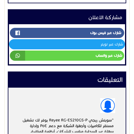
مشاركة الاعلان
شارك عبر فيس بوك
شارك عبر تويتر
شارك عبر واتساب
التعليقات
"سويتش ريجي Reyee RG-ES210GS-P يوفر لك تشغيل
مستقر للكاميرات وأجهزة الشبكة مع دعم PoE وإدارة
سهلة عبر السحابة مناسب للشركات، أنظمة المراقبة،