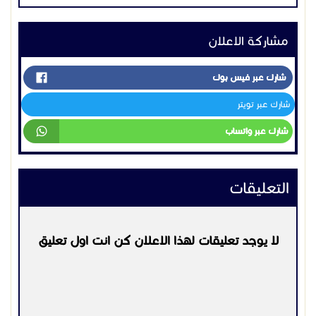
التعليقات
لا يوجد تعليقات لهذا الاعلان كن انت اول تعليق
يرجي
تسجيل الدخول
او
التسجيل
لكي تتمكن من التعليق
التواصل:
0552702615
اعلانات مشابهه
اجهزة امنية