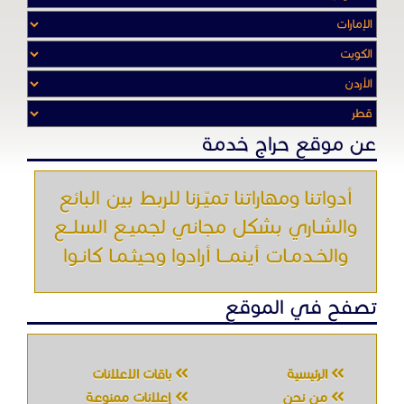
والشـاري بشكل مجاني لجميـع السلــع
والخـدمـات أينمـــا أرادوا وحيثـمـا كانـوا
تصفح في الموقع
الرئيسية
باقات الإعلانات
من نحن
إعلانات ممنوعة
شروط الاستخدام
اتصل بنا