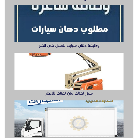
سيزر لفتات مان لفتات للايجار
تصنيع صناديق وهياكل سيارات الشرقية
ابواب حديد ليزر او مشغول الشرقيه