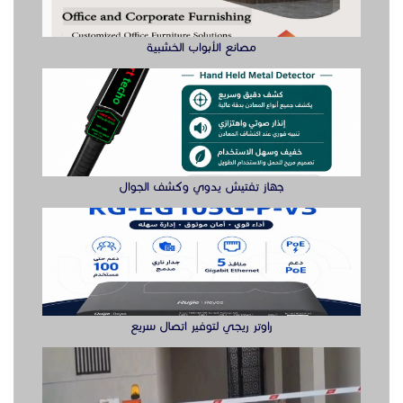
راوتر ريجي لتوفير اتصال سريع
بوابة مواقف ايطالى Came بوابه
زحليقة مائيه نطيطات أطفال هوائيه