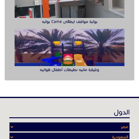
الدول
عن موقع حراج خدمة
أدواتنا ومهاراتنا تميّـزنا للربط بين البائع