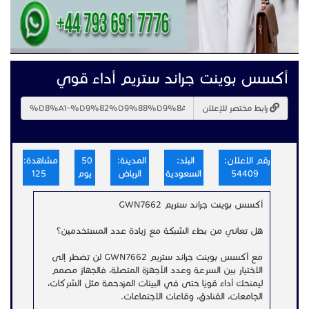
أكسس بوينت جراند ستريم أداء قوي
رابط مختصر للإعلان
رقم الاعلان:
البلد:
المدينة:
50
مشاهدة:
54409
السعودية
الرياض
يوم
125
أكسس بوينت جراند ستريم GWN7662
هل تعاني من بطء الشبكة مع زيادة عدد المستخدمين؟
مع أكسس بوينت جراند ستريم GWN7662 لن تضطر إلى
الاختيار بين السرعة وعدد الأجهزة المتصلة، فالجهاز مصمم
ليمنحك أداءً قويًا حتى في البيئات المزدحمة مثل الشركات،
الجامعات، الفنادق، وقاعات الاجتماعات.