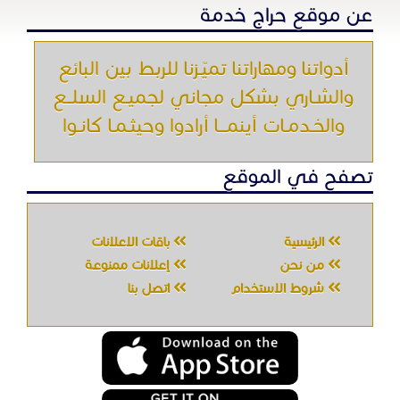
عن موقع حراج خدمة
أدواتنا ومهاراتنا تميّـزنا للربط بين البائع
والشـاري بشكل مجاني لجميـع السلــع
والخـدمـات أينمـــا أرادوا وحيثـمـا كانـوا
تصفح في الموقع
الرئيسية
باقات الإعلانات
من نحن
إعلانات ممنوعة
شروط الاستخدام
اتصل بنا