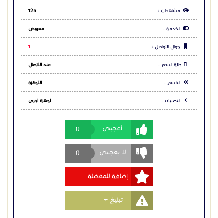
#أكسس_بوينت_جراند_ستريم #جراند_ستريم #GWN7662
مشاهدات :
125
#أكسس_بوينت #واي_فاي_6 #شبكات
#أكسس_بوينت_جراند_ستريم #شبكات_لاسلكية
الخدمة :
معروض
#حلول_شبكات #تقنية #أكسس_بوينت_جراند_ستريم
#تكنولوجيا #اتصالات #إنترنت #أكسس_بوينت_جراند_ستريم
جوال التواصل :
1
#شبكات_الأعمال #بنية_تحتية_رقمية #WiFi6
#شبكات_احترافية #أكسس_بوينت_جراند_ستريم
حالة السعر :
عند الاتصال
#أكسس_بوينت_جراند_ستريم
#أكسس_بوينت_جراند_ستريم
القسم :
الاجهزة
#أكسس_بوينت_جراند_ستريم
التصنيف :
اجهزة اخرى
0
أعجبنى
0
لا يعجبنى
إضافة للمفضلة
Toggle Dropdown
تبليغ