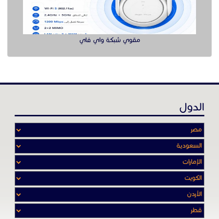
مقوي شبكة واي فاي
الدول