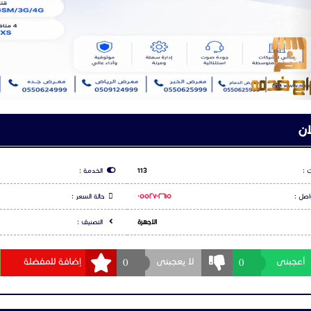
ان
 :
113
الخدمة :
اصل :
٠٥٥٢٧٠٢٦١٥
حالة السعر :
الاجهزة
التصنيف :
0
0
أعجبنى
لا يعجبنى
إضافة للمفضلة