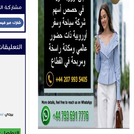
مشاركة ال
شارك عبر في
التعليقا
يرجي
تس
التواصل: