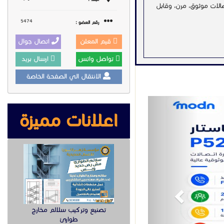
ظام اتصالات موثوق، مرن، وقابل
5474
رقم العضو :
قيم المعلن
اتصال جوال
تواصل واتس
ارسال بريد
الانتقال الي الصفحة الخاصة
Previous
سواء كنت ترغب في إدارة المكالمات بكفاءة، أو تحسين التواصل بين الموظفين والعملاء، فإن سنترال ياستار P520 يمنحك
اعلانات مميزة
رال_ياستار #سنترال_ياستار
ا #إدارة_المكالمات
_ياستار
تصنيع وتركيب سلالم مخارج
طوارئ