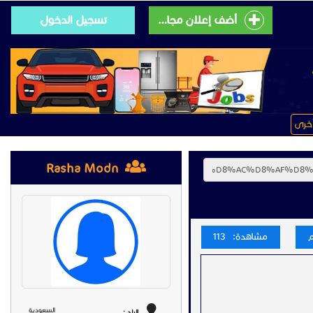
أضف إعلان مجانى
تسجيل الدخول
خرى
Rasha Modn
مشاهدة: 113
السعودية
البلد :