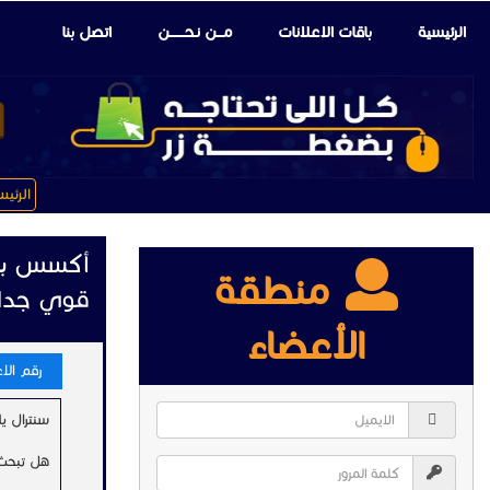
الرئيسية
باقات الإعلانات
مـــن نـحـــــــن
اتصل بنا
الرئي
أكسس بوي
منطقة
قوي جدا
الأعضاء
رقم الاعلا
سنترال ياستا
هل تبحث 