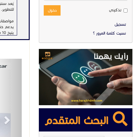
للتطوير.
تذكرنى
دخول
مواصفات سن
تسجيل
يدعم حتى 20 مست
يتيح 10 مكالمات متزامنة
نسيت كلمة المرور ؟
مزود بـ 4 منافذ FXO لربط الخطوط الأرضية
مزود بـ 4 منافذ FXS لتوصيل الهواتف التناظرية
يدعم قنوات GSM / 3G / 4G لتوفير مرو
ext
جميع الأ
ابدأ رحلتك
للتواصل :552702615
خدمة العملاء 
#حلول_ال
البحث المتقدم
#مراكز_ا