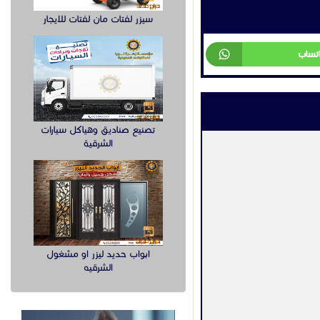
سيزر لفتات مان لفتات للايجار
اتساب
تصنيع صناديق وهياكل سيارات
الشرقية
ابواب حديد ليزر او مشغول
الشرقيه