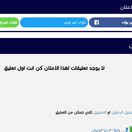
اعلان
س بوك
شارك عبر تويتر
شارك عبر و
ت
لا يوجد تعليقات لهذا الاعلان كن انت اول تعليق
جيل الدخول
او
التسجيل
لكي تتمكن من التعليق
٠٥٥٢٧٠٢٦١٥