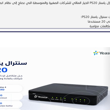
يُعد سنترال ياستار P520 الخيار المثالي للشركات الصغيرة والمتوسطة التي تحتاج إلى ن
ترال ياستار P520:
خدمًا
نة أكبر في الاتصالات
N
دوات الأساسية لبناء منظومة اتصالات احترافية تدعم نمو أعمالك.
 نحو اتصالات أكثر كفاءة وتنظيمًا مع سنترال ياستار P520.
0
920034444
#سنترال_ياستار #Yeastar #P520 #سنترال_هاتفي #سنترالات #اتصالات_الأعمال #سنت
اتصالات #هاتف_الأعمال #سنترال_ياستار #الشركات #سنترال_ياستار #تقنية #تكنولوجي
لاتصال #سنترال_ياستار #الاتصالات_الموحدة #حلول_الأعمال #سنترال_ياستار #سنترال