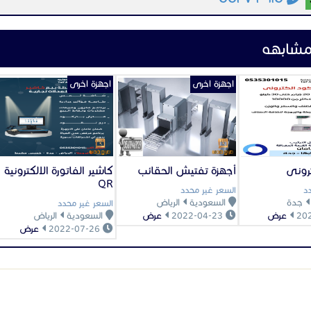
مشابهه
اجهزة اخرى
اجهزة اخرى
ترونى
أجهزة تفتيش الحقائب
كاشير الفاتورة الالكترونية
QR
د
السعر غير محدد
جدة
السعودية
الرياض
السعر غير محدد
عرض
2022-04-23
عرض
السعودية
الرياض
2022-07-26
عرض