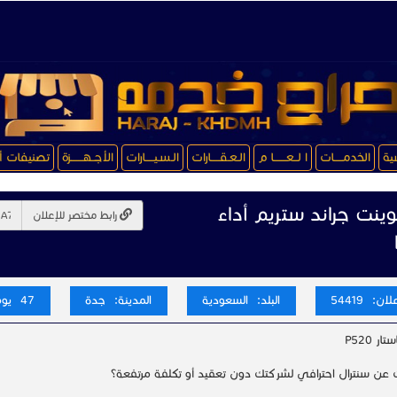
سية
الخدمـــــات
ا لــعـــــــا م
الـعـقـــــارات
الـسـيـــــارات
الأجــهـــــــزة
تصنيفات أ
نت جراند ستريم أداء
رابط مختصر للإعلان
ن: 54419
البلد: السعودية
المدينة: جدة
47 يوم
ر P520
عن سنترال احترافي لشركتك دون تعقيد أو تكلفة مرتفعة؟