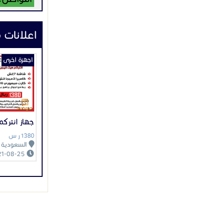
اعلانات 
اجهزة اخرى
جهاز انترك
1380 ر س
السعودية
2021-08-25