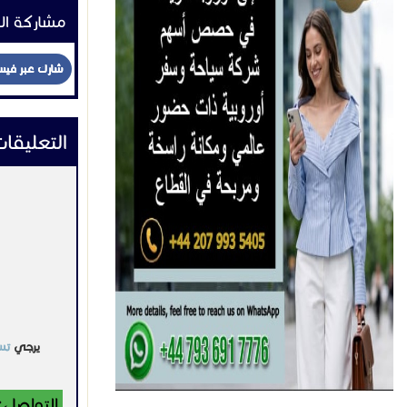
مشاركة ال
شارك عبر في
التعليقا
يرجي
تس
التواصل: