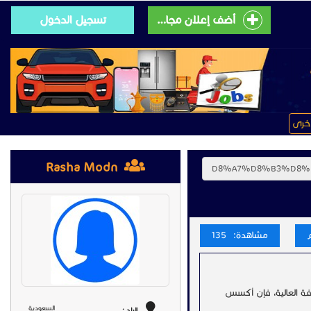
أضف إعلان مجانى
تسجيل الدخول
خرى
Rasha Modn
مشاهدة: 135
فة العالية، فإن أكسس
السعودية
البلد :