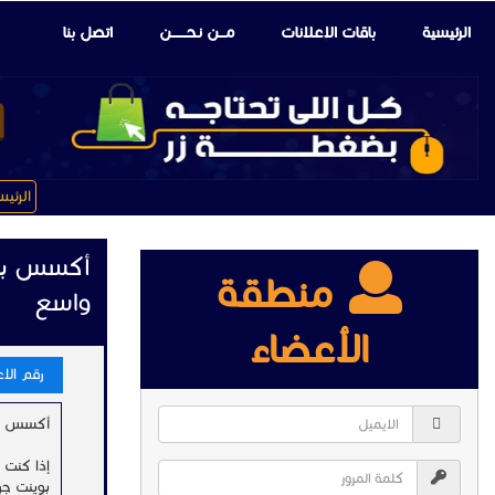
الرئيسية
باقات الإعلانات
مـــن نـحـــــــن
اتصل بنا
الرئي
أكسس بوي
منطقة
واسع
الأعضاء
رقم الاعلا
أكسس بوينت
إذا كنت 
بوينت جراند ستريم 05LR