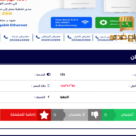
#اتصالات #إنترنت #شبكات_ذكية #أكسس_بوينت_جراند_ستريم #
وينت_جراند_ستريم #أكسس_بوينت_جراند_ستريم #أكسس_بوينت_جراند_ستريم
ان
 :
135
الخدمة :
اصل :
٠٥٥٢٧٠٢٦١٥
حالة السعر :
الاجهزة
التصنيف :
0
0
أعجبنى
لا يعجبنى
إضافة للمفضلة