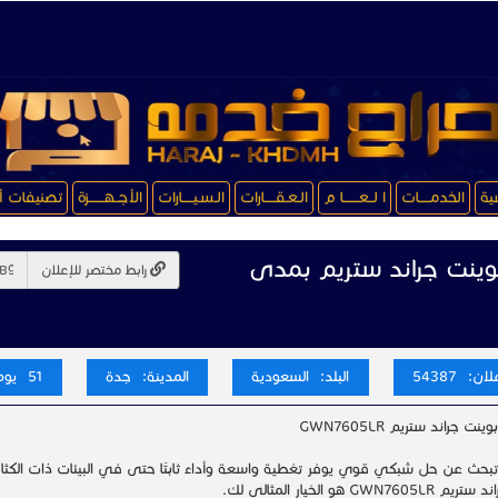
سية
الخدمـــــات
ا لــعـــــــا م
الـعـقـــــارات
الـسـيـــــارات
الأجــهـــــــزة
تصنيفات أ
نت جراند ستريم بمدى
رابط مختصر للإعلان
ن: 54387
البلد: السعودية
المدينة: جدة
51 يوم
 جراند ستريم GWN7605LR
تبحث عن حل شبكي قوي يوفر تغطية واسعة وأداءً ثابتًا حتى في البيئات ذات الكثا
GWN76 هو الخيار المثالي لك.