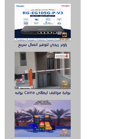
راوتر ريجي لتوفير اتصال سريع
بوابة مواقف ايطالى Came بوابه