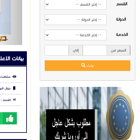
القسم
#أكسس_ب
الدولة
الخدمة
السعر من
إلى
بيانات الاعل
بحث
مشاهدات
جوال التو
القسم :