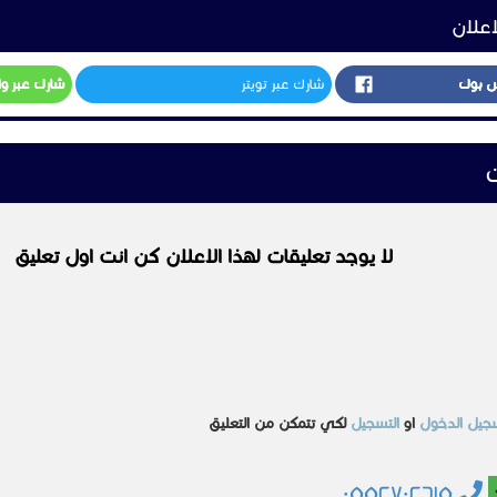
اعلان
س بوك
شارك عبر تويتر
شارك عبر و
ت
لا يوجد تعليقات لهذا الاعلان كن انت اول تعليق
جيل الدخول
او
التسجيل
لكي تتمكن من التعليق
٠٥٥٢٧٠٢٦١٥