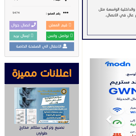
 والداخلية الواسعة مثل
5474
رقم العضو :
 عالٍ في الاتصال.
قيم المعلن
اتصال جوال
تواصل واتس
ارسال بريد
الانتقال الي الصفحة الخاصة
Previous
اعلانات مميزة
على التعامل مع عدد كبير
كية #واي_فاي #شبكات
تصنيع وتركيب سلالم مخارج
س_بوينت_جراند_ستريم
طوارئ