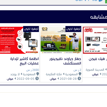
مشابهه
اجهزة اخرى
اجهزة اخرى
م هيك فيجن
جهاز جراوند نافيجيتور
انظمة كاشير لإدارة
المستكشف
عمليات البيع
المدينة المنورة
2 ر س
2690 ر س
عرض
السعودية
مكة المكرمة
السعودية
لا يوجد
2021-08-28
عرض
2022-09-05
عرض