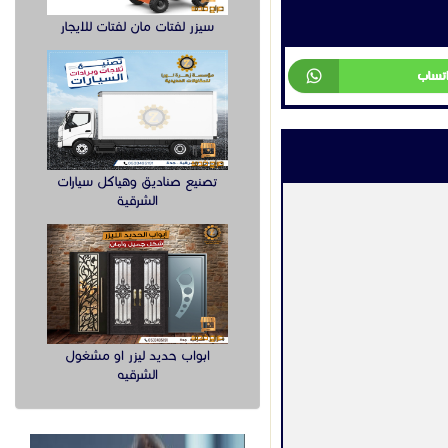
سيزر لفتات مان لفتات للايجار
اتساب
تصنيع صناديق وهياكل سيارات
الشرقية
ابواب حديد ليزر او مشغول
الشرقيه