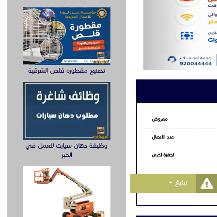
WiFi #Beamforming #MU_MIMO
تصنيع مقطوره قلص الشرقية
معروض
عند الاتصال
وظيفة دهان سيارت للعمل في
الخبر
اجهزة اخرى
Toggle Dropdown
تبليغ