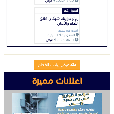
2022-12-20
عرض
اجهزة اخرى
راوتر درايتك شبكي فائق
الأداء والأمان
السعر غير محدد
السعودية
الشرقية
2026-06-11
عرض
عرض بيانات المُعلن
اعلانات مميزة