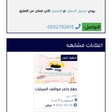
يرجي
تسجيل الدخول
او
التسجيل
لكي تتمكن من التعليق
التواصل:
0552702615
اعلانات مشابهه
اجهزة اخرى
جهاز حاجز مواقف السيارات
460 ر س
السعودية
جدة
2021-09-16
عرض