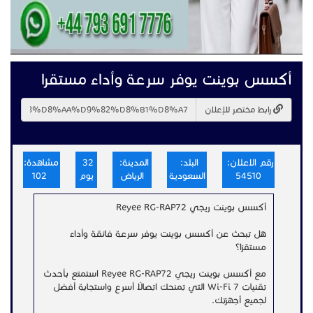
أكسس بوينت يوفر سرعة وأداء مستقرا
رابط مختصر للإعلان
رقم الاعلان:
البلد:
المدينة:
32
مشاهدة:
54510
السعودية
الرياض
يوم
102
أكسس بوينت ريجي Reyee RG-RAP72
هل تبحث عن أكسس بوينت يوفر سرعة فائقة وأداءً
مستقرًا؟
مع أكسس بوينت ريجي Reyee RG-RAP72 استمتع بأحدث
تقنيات Wi-Fi 7 التي تمنحك اتصالًا أسرع واستجابة أفضل
لجميع أجهزتك.