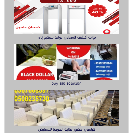
بوابه كشف المعادن بوابة سيكيورتى
buy ssd solution
كراسي حضور عالية الجودة للمعارض