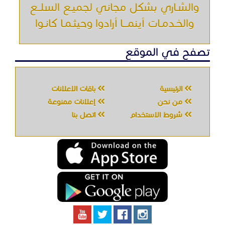
والشـاري بشكل مجاني لجميـع السلــع
والخـدمـات أينمـــا أرادوا وحيثـمـا كانـوا
تصفح في الموقع
الرئيسية
باقات الإعلانات
من نحن
إعلانات ممنوعة
شروط الاستخدام
اتصل بنا