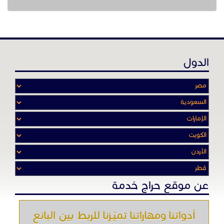
الدول
عن موقع حراج خدمة
أدواتنا ومهاراتنا تميّـزنا للربط بين البائع