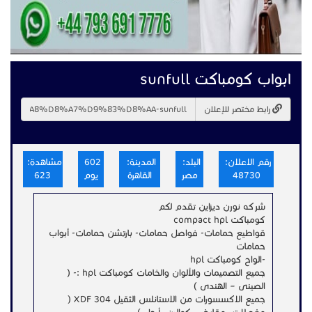
ابواب كومباكت sunfull
رابط مختصر للإعلان
رقم الاعلان:
البلد:
المدينة:
602
مشاهدة:
48730
مصر
القاهرة
يوم
623
شركه نورن ديزاين تقدم لكم
كومباكت compact hpl
قواطيع حمامات- فواصل حمامات- بارتشن حمامات- أبواب
حمامات
-الواح كومباكت hpl
جميع التصميمات والألوان والخامات كومباكت hpl :- (
الصينى – الهندى )
جميع الاكسسورات من الاستانلس الثقيل XDF 304 (