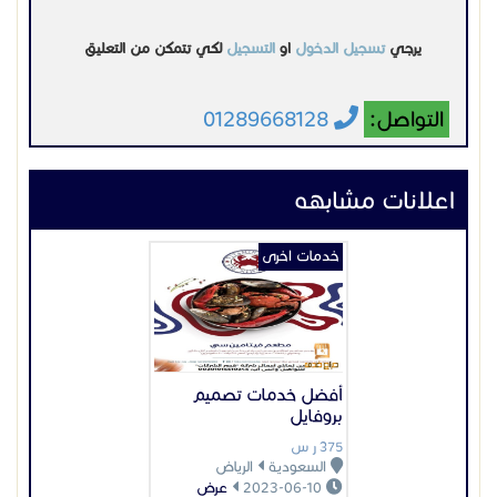
يرجي
تسجيل الدخول
او
التسجيل
لكي تتمكن من التعليق
التواصل:
01289668128
اعلانات مشابهه
خدمات اخرى
أفضل خدمات تصميم
بروفايل
375 ر س
السعودية
الرياض
2023-06-10
عرض