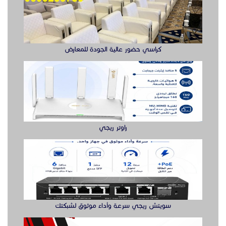
كراسي حضور عالية الجودة للمعارض
راوتر ريجي
سويتش ريجي سرعة وأداء موثوق لشبكتك