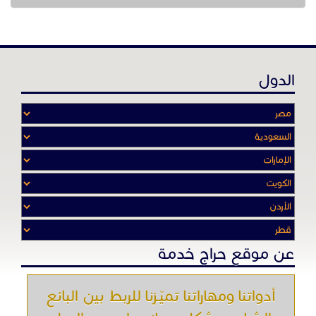
الدول
عن موقع حراج خدمة
أدواتنا ومهاراتنا تميّـزنا للربط بين البائع