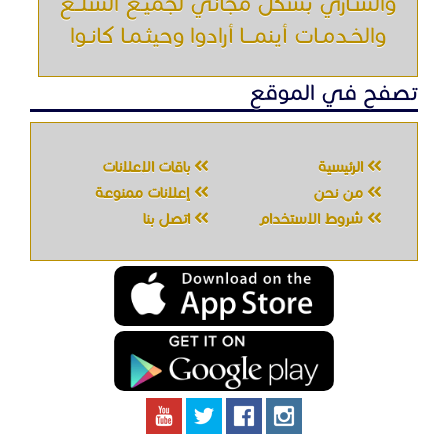
والشـاري بشكل مجاني لجميـع السلــع
والخـدمـات أينمـــا أرادوا وحيثـمـا كانـوا
تصفح في الموقع
الرئيسية
باقات الإعلانات
من نحن
إعلانات ممنوعة
شروط الاستخدام
اتصل بنا