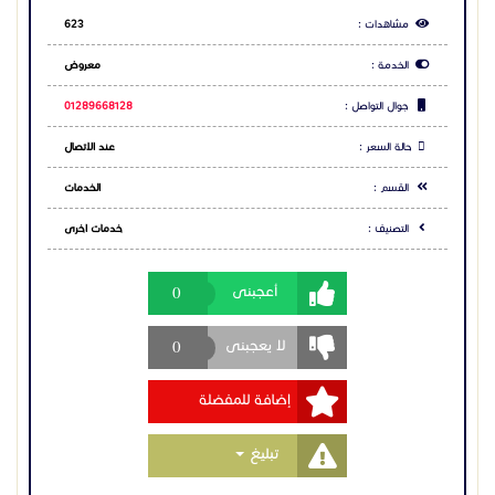
مشاهدات :
623
الخدمة :
معروض
جوال التواصل :
01289668128
حالة السعر :
عند الاتصال
القسم :
الخدمات
التصنيف :
خدمات اخرى
0
أعجبنى
0
لا يعجبنى
إضافة للمفضلة
Toggle Dropdown
تبليغ