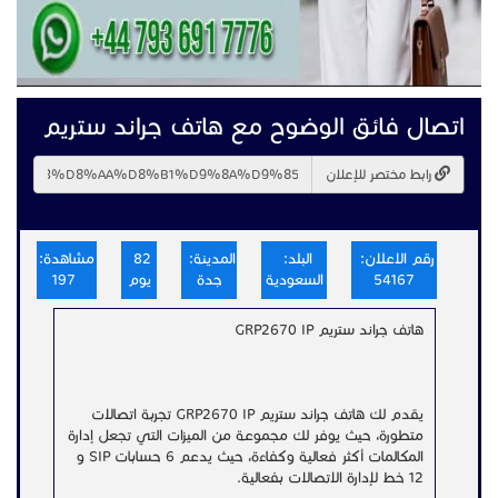
اتصال فائق الوضوح مع هاتف جراند ستريم
رابط مختصر للإعلان
رقم الاعلان:
البلد:
المدينة:
82
مشاهدة:
54167
السعودية
جدة
يوم
197
هاتف جراند ستريم GRP2670 IP
يقدم لك هاتف جراند ستريم GRP2670 IP تجربة اتصالات
متطورة، حيث يوفر لك مجموعة من الميزات التي تجعل إدارة
المكالمات أكثر فعالية وكفاءة، حيث يدعم 6 حسابات SIP و
12 خط لإدارة الاتصالات بفعالية.