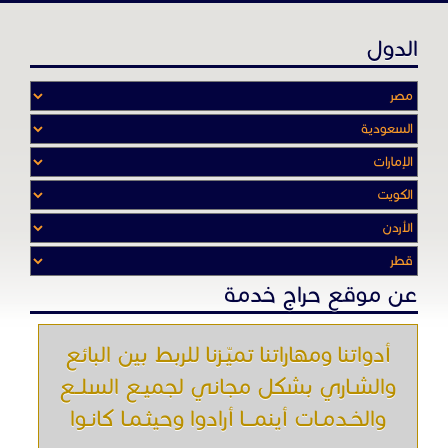
الدول
عن موقع حراج خدمة
أدواتنا ومهاراتنا تميّـزنا للربط بين البائع
والشـاري بشكل مجاني لجميـع السلــع
والخـدمـات أينمـــا أرادوا وحيثـمـا كانـوا