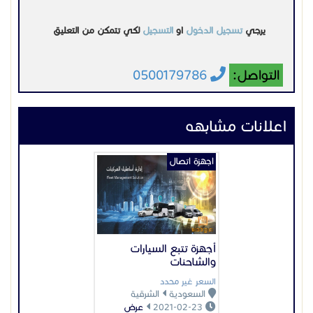
يرجي
تسجيل الدخول
او
التسجيل
لكي تتمكن من التعليق
التواصل:
0500179786
اعلانات مشابهه
اجهزة اتصال
أجهزة تتبع السيارات
والشاحنات
السعر غير محدد
السعودية
الشرقية
2021-02-23
عرض