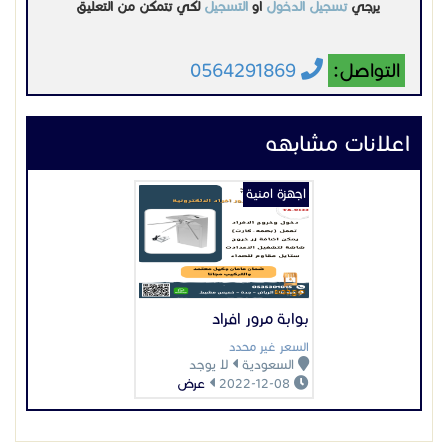
يرجي
تسجيل الدخول
او
التسجيل
لكي تتمكن من التعليق
التواصل:
0564291869
اعلانات مشابهه
اجهزة امنية
بوابة مرور افراد
السعر غير محدد
السعودية
لا يوجد
2022-12-08
عرض