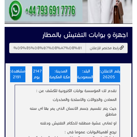
اجهزة و بوابات التفتيش بالمطار
رابط مختصر للإعلان
رقم الاعلان:
البلد:
المدينة:
2147
مشاهدة:
26205
السعودية
مكة المكرمة
يوم
2191
تقدم لك المؤسسة بوابات الكترونية للكشف عن :
المعادن والجوالات والاسلحة والمخدرات
حيث يتم تقسيم جسم الانسان الذى يمر بها اى سته
مناطق
او ثمانى عشرة منطقه لاحكام التفتيش ودقته
ترجع أهميةالبوابات عموما فى :