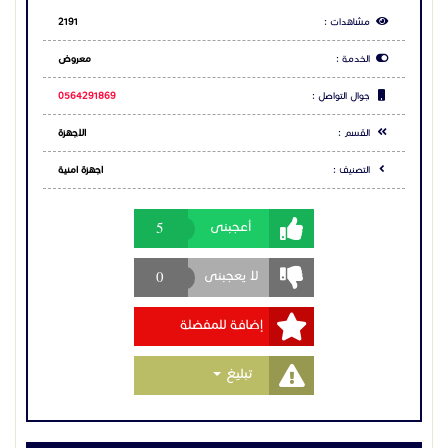
مشاهدات :
2191
الخدمة :
معروض
جوال التواصل :
0564291869
القسم :
الاجهزة
التصنيف :
اجهزة امنية
5
أعجبنى
0
لا يعجبنى
إضافة للمفضلة
Toggle Dropdown
تبليغ