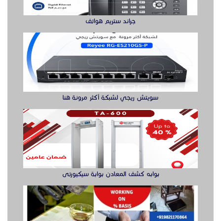
جراند ستريم هواتف
سويتش ريجي لشبكة أكثر مرونة هنا
بوابه كشف المعادن بوابة سيكيورتى