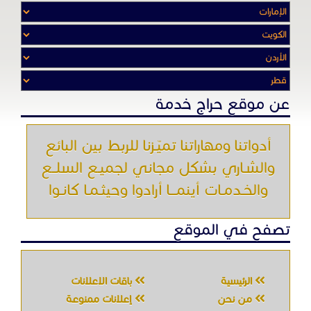
عن موقع حراج خدمة
أدواتنا ومهاراتنا تميّـزنا للربط بين البائع
والشـاري بشكل مجاني لجميـع السلــع
والخـدمـات أينمـــا أرادوا وحيثـمـا كانـوا
تصفح في الموقع
الرئيسية
باقات الإعلانات
من نحن
إعلانات ممنوعة