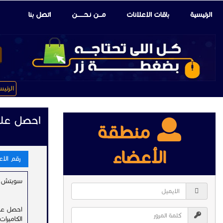
الرئيسية
باقات الإعلانات
مـــن نـحـــــــن
اتصل بنا
الرئي
احصل على
منطقة
الأعضاء
رقم الاعلا
سويتش ريجي 9GC-P
الكاميرات