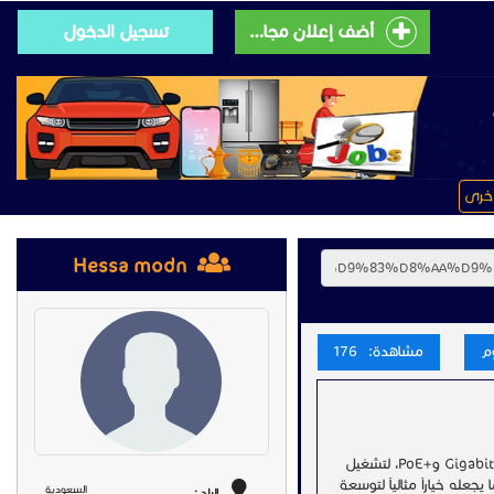
أضف إعلان مجانى
تسجيل الدخول
خرى
Hessa modn
مشاهدة: 176
احصل على إدارة مرنة لشبكتك مع سويتش ريجي Reyee RG-ES209GC-P المزود بـ9 منافذ Gigabit و+PoE، لتشغيل
جعله خياراً مثالياً لتوسعة
السعودية
البلد :