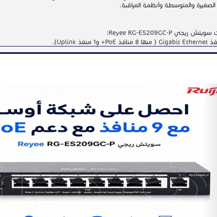
الصغيرة والمتوسطة وأنظمة المراقبة.
 ريجي Reyee RG-ES209GC-P:
ئي على كاميرات IP وأجهزة NVR لتشغيل أسرع.
فات تصل إلى 250 مترًا مع وضع التمديد (Extend Mode).
عالية تصل إلى 18 جيجابت/ثانية.
 عبر Ruijie Cloud.
N
 الآن لدى مدن الاتصالات في: الرياض – جدة – الخبر - الدمام
0500
: 920034444
#كاميرات_مراقبة #أنظمة_مراقبة #شبكا
#شبكات_المكاتب #تقو
_ريجي #سويتش_ريجي #سويتش_ريجي #سويتش_ريجي