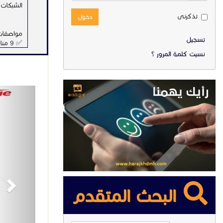
الشبكات 
تذكرنى
دخول
مواصفات سويتش
تسجيل
✅ 9 منافذ Gigabit Ethernet ( منها 8 منافذ PoE+ و1 منفذ Uplink).
✅ التعرف التلقا
نسيت كلمة المرور ؟
✅ نقل بيانات لمسا
✅ سعة تبديل 
✅ إدارة سحابية
ext
📍 متوفر
179786
خدمة العملاء 
#سويتش
البحث المتقدم