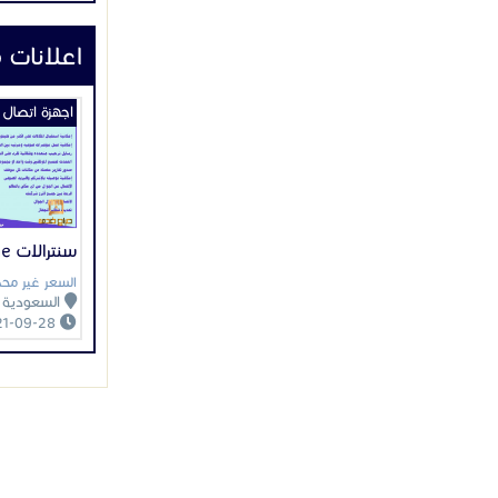
اعلانات 
اجهزة اتصال
سنترالات IP telephone
السعر غير محد
السعودية
2021-09-28