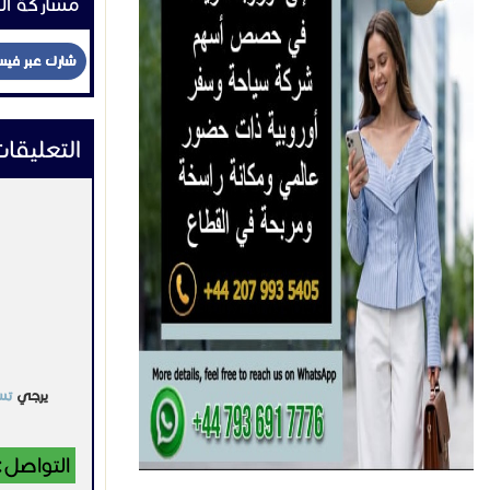
مشاركة ال
شارك عبر في
التعليقا
يرجي
تس
التواصل: