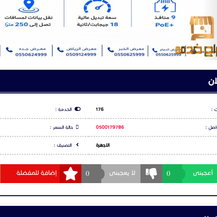
ان
 :
176
الخدمة :
اصل :
0500179786
حالة السعر :
الاجهزة
التصنيف :
0
0
أعجبنى
لا يعجبنى
إضافة للمفضلة