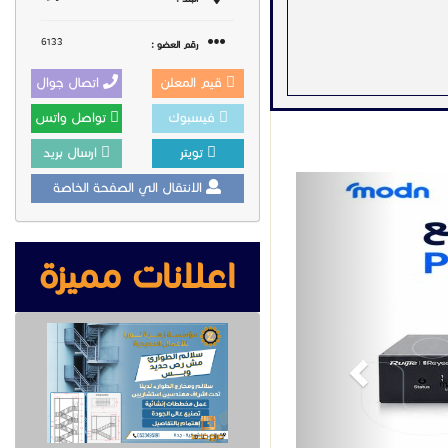
6133
رقم العضو :
قيم المعلن
اتصال جوال
فيسبوك
تواصل واتس
تويتر
ارسال بريد
Previous
الانتقال الي الصفحة الخاصة
اعلانات مميزة
#سويتش_ريجي #Reyee #RG_ES209GC_P #PoE_Switch #سويتش_PoE #Gigabit_Switch #سويتش_جيجابت
ت #معدات_شبكات #حلول_شبكية #Ruijie_Cloud #IP_Camera #NVR
ية_الشبكة #Extend_Mode #Networking Reyee_Switch #سويتش_ريجي #سويتش_ريجي