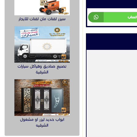
اتساب
سيزر لفتات مان لفتات للايجار
تصنيع صناديق وهياكل سيارات
الشرقية
ابواب حديد ليزر او مشغول
الشرقيه