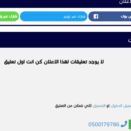
اعلان
س بوك
شارك عبر تويتر
شارك عبر و
ت
لا يوجد تعليقات لهذا الاعلان كن انت اول تعليق
جيل الدخول
او
التسجيل
لكي تتمكن من التعليق
0500179786