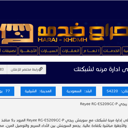
سية
الخدمـــــات
ا لــعـــــــا م
الـعـقـــــارات
الـسـيـــــارات
الأجــهـــــــزة
تصنيفات أ
 ادارة مرنه لشبكتك
رابط مختصر للإعلان
ن: 54220
البلد: السعودية
المدينة: الشرقية
77 يوم
Reyee RG-ES20
 والأجهزة مباشرة بكفاءة عالية. يجمع السويتش بين الأداء السريع والتوصيل المرن، مما ي