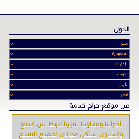
الدول
عن موقع حراج خدمة
أدواتنا ومهاراتنا تميّـزنا للربط بين البائع
والشـاري بشكل مجاني لجميـع السلــع