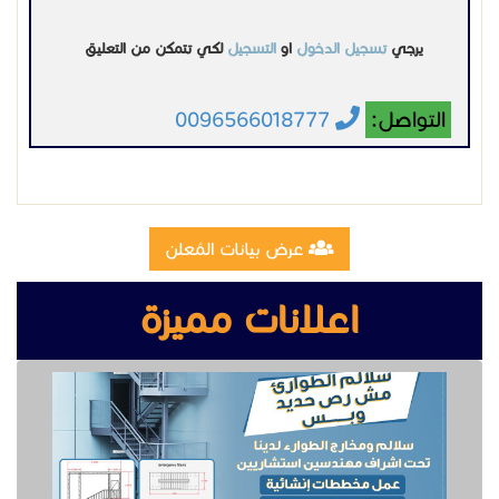
يرجي
تسجيل الدخول
او
التسجيل
لكي تتمكن من التعليق
التواصل:
0096566018777
عرض بيانات المُعلن
اعلانات مميزة