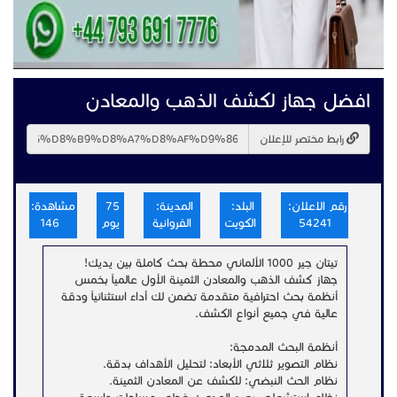
افضل جهاز لكشف الذهب والمعادن
رابط مختصر للإعلان
رقم الاعلان:
البلد:
المدينة:
75
مشاهدة:
54241
الكويت
الفروانية
يوم
146
تيتان جير 1000 الألماني محطة بحث كاملة بين يديك!
جهاز كشف الذهب والمعادن الثمينة الأول عالمياً بخمس
أنظمة بحث احترافية متقدمة تضمن لك أداءً استثنائياً ودقة
عالية في جميع أنواع الكشف.
أنظمة البحث المدمجة:
نظام التصوير ثلاثي الأبعاد: لتحليل الأهداف بدقة.
نظام الحث النبضي: للكشف عن المعادن الثمينة.