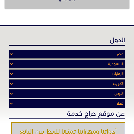
الدول
عن موقع حراج خدمة
أدواتنا ومهاراتنا تميّـزنا للربط بين البائع