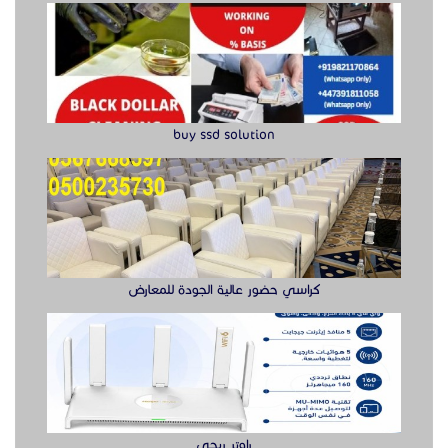
buy ssd solution
كراسي حضور عالية الجودة للمعارض
راوتر ريجي