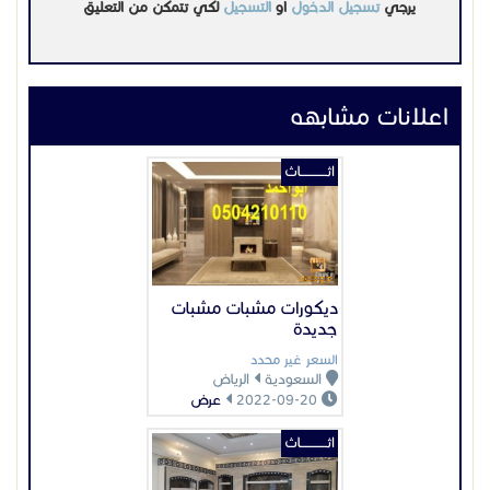
يرجي
تسجيل الدخول
او
التسجيل
لكي تتمكن من التعليق
تقدم شركة قناديل في الرياض أبواب WPC التي تجمع بين
الأناقة والجودة. تتميز الأبواب بتصميمها العصري ومقاومتها
للعوامل البيئية.
اعلانات مشابهه
ابواب wpc جازان
اثــــــــــــاث
في جازان، توفر شركة قناديل أبواب WPC التي تتميز
بمتانتها وجمالها. تتناسب الأبواب مع المناخ المحلي وتضفي
لمسة عصرية على المباني.
ديكورات مشبات مشبات
افضل تصميمات أبواب داخلية WPC
جديدة
تتميز أبواب WPC من مصنع قناديل بتصاميمها العصرية
السعر غير محدد
السعودية
الرياض
والفخمة، مما يجعلها خيارًا مثاليًا للاستخدام الداخلي. تتوفر
2022-09-20
عرض
التصاميم بألوان وأشكال مختلفة لتلبية جميع الأذواق.
اثــــــــــــاث
أفضل شركة أبواب WPC داخلية فخمه في الرياض