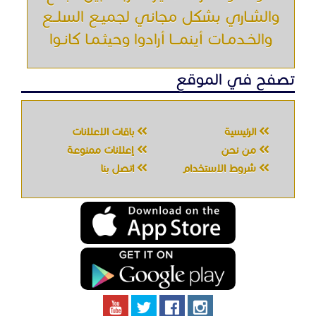
والشـاري بشكل مجاني لجميـع السلــع
والخـدمـات أينمـــا أرادوا وحيثـمـا كانـوا
تصفح في الموقع
الرئيسية
باقات الإعلانات
من نحن
إعلانات ممنوعة
شروط الاستخدام
اتصل بنا