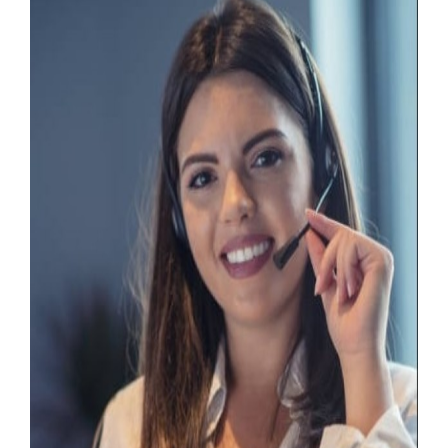
تسوق ابواب WPC ذات جودة عالية في السعودية
يمكنك تسوق أبواب WPC عالية الجودة من مصنع قناديل،
الذي يوفر خدمات التوصيل إلى جميع المدن السعودية مثل
جدة، الرياض، الدمام، وجازان.
مصنع قناديل ابواب wpc
مصنع قناديل هو وجهتك المثالية للحصول على أبواب WPC
في السعودية. يوفر المصنع منتجات عالية الجودة بأسعار
تنافسية وخدمات توصيل ممتازة.
جدة، الرياض، الدمام، جازان، أبها، خميس مشيط، نجران،
عسير، محايل عسير، بيشة، الأحساء
باب WPC مطلي
مصنع قناديل ابواب wpc