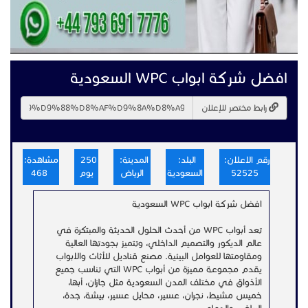
افضل شركة ابواب WPC السعودية
رابط مختصر للإعلان
رقم الاعلان:
البلد:
المدينة:
250
مشاهدة:
52525
السعودية
الرياض
يوم
468
افضل شركة ابواب WPC السعودية
تعد أبواب WPC من أحدث الحلول الحديثة والمبتكرة في
عالم الديكور والتصميم الداخلي، وتتميز بجودتها العالية
ومقاومتها للعوامل البيئية. مصنع قناديل للأثاث والابواب
يقدم مجموعة مميزة من أبواب WPC التي تناسب جميع
الأذواق في مختلف المدن السعودية مثل جازان، أبها،
خميس مشيط، نجران، عسير، محايل عسير، بيشة، جدة،