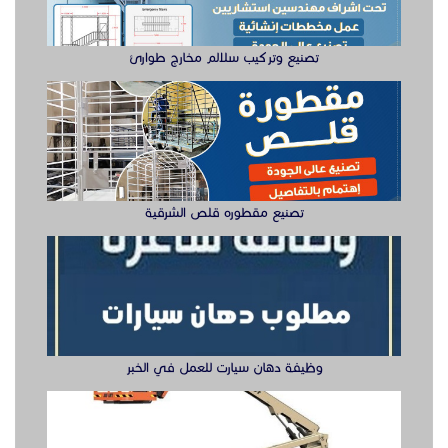
افضل مصنع ابواب wpc في السعودية
تصنيع وتركيب سلالم مخارج طوارئ
مصنع قناديل يُعتبر من أفضل المصانع في السعودية
لصناعة أبواب WPC، حيث يوفر منتجات عالية الجودة بأسعار
تنافسية. يغطي المصنع احتياجات العملاء في جميع المدن
السعودية.
ابواب دبليو بي سي
تصنيع مقطوره قلص الشرقية
أبواب WPC من مصنع قناديل تتميز بجودتها العالية وتنوع
تصاميمها. تتوفر الأبواب بألوان وأشكال مختلفة لتلبية
احتياجات العملاء في جميع المدن السعودية.
مواصفات ابواب WPC
وظيفة دهان سيارت للعمل في الخبر
أبواب WPC تتميز بمقاومتها للماء، الحرارة، والحشرات. كما أنها
سهلة التركيب والصيانة، مما يجعلها خيارًا اقتصاديًا وعمليًا.