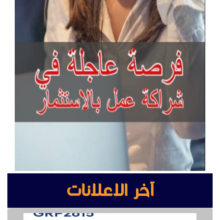
صور أبواب WPC
أبواب WPC في السعودية
مواصفات ابواب WPC
https://qnadeelfurniture.sa/افضل-شركة-ابواب-wpc-
السعودية/
آخر الإعلانات