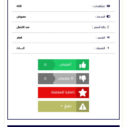
مشاهدات :
468
الخدمة :
معروض
أفضل شركة أبواب WPC
حالة السعر :
عند الاتصال
توفر شركة قناديل أبواب WPC المقاومة للرطوبة والحرارة،
مما يجعلها مثالية للاستخدام في المناخ السعودي القاسي.
القسم :
العام
تتميز الأبواب بسهولة التركيب وتنوع التصاميم لتلبية احتياجات
العملاء المختلفة.
التصنيف :
اثــــــــــــاث
0
أعجبنى
ابواب wpc الاحساء
0
في مدينة الأحساء، يمكنك الاستفادة من أبواب WPC التي
لا يعجبنى
توفرها شركة قناديل، والتي تتميز بجمالها ومتانتها. تعتبر هذه
الأبواب حلاً عمليًا واقتصاديًا لأصحاب المنازل والمشاريع
إضافة للمفضلة
التجارية.
Toggle Dropdown
تبليغ
ابواب wpc أبها
مدينة أبها معروفة بطبيعتها الخلابة، وتوفر شركة قناديل