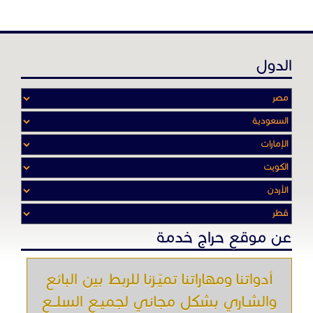
عن موقع حراج خدمة
أدواتنا ومهاراتنا تميّـزنا للربط بين البائع
والشـاري بشكل مجاني لجميـع السلــع
والخـدمـات أينمـــا أرادوا وحيثـمـا كانـوا
تصفح في الموقع
الرئيسية
باقات الإعلانات
من نحن
إعلانات ممنوعة
شروط الاستخدام
اتصل بنا