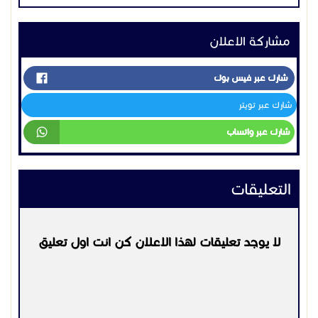
التعليقات
لا يوجد تعليقات لهذا الاعلان كن انت اول تعليق
يرجي
تسجيل الدخول
او
التسجيل
لكي تتمكن من التعليق
التواصل:
01200431632
عرض بيانات المُعلن