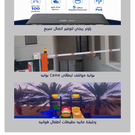
بوابة مواقف ايطالى Came بوابه
زحليقة مائيه نطيطات أطفال هوائيه
الدول