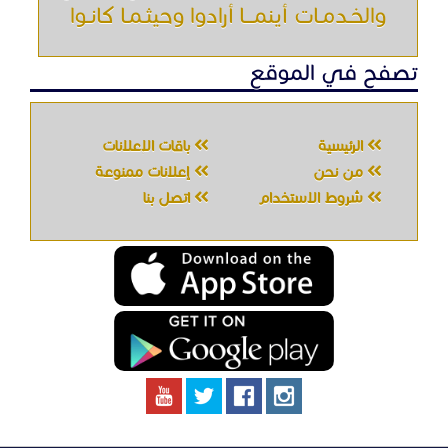
جميع الحقوق محفوظه " حراج خدمه " © 2026
شركة الحصان تك
لتقنية المعلومات