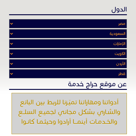
الدول
عن موقع حراج خدمة
أدواتنا ومهاراتنا تميّـزنا للربط بين البائع
والشـاري بشكل مجاني لجميـع السلــع
والخـدمـات أينمـــا أرادوا وحيثـمـا كانـوا