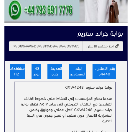
بوابة جراند ستريم
رابط مختصر للإعلان
رقم الاعلان:
البلد:
المدينة:
48
مشاهدة:
54440
السعودية
جدة
يوم
112
بوابة جراند ستريم GXW4248
عندما تحتاج المؤسسات إلى الحفاظ على خطوط الهاتف
التقليدية مع الانتقال التدريجي إلى عالم VoIP، تظهر بوابة
جراند ستريم GXW4248 كحل عملي وموثوق يضمن
استمرارية الاتصال دون تعقيد أو تغيير جذري في البنية
التحتية.