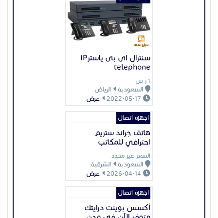
سنترال اى بى ياسترIP
telephone
1 ر س
السعودية
الرياض
2022-05-17
عرض
اجهزة اتصال
هاتف جراند ستريم
احترافي للمكاتب
السعر غير محدد
السعودية
الشرقية
2026-04-14
عرض
اجهزة اتصال
أكسس بوينت درايتك
متوفر الآن في مدن