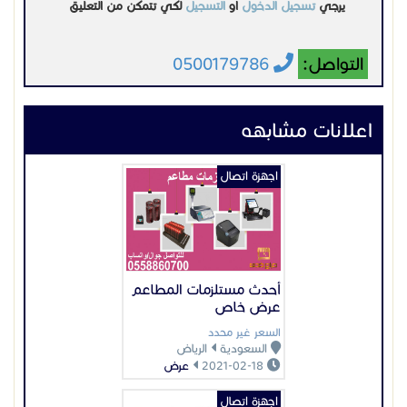
يرجي
تسجيل الدخول
او
التسجيل
لكي تتمكن من التعليق
التواصل:
0500179786
اعلانات مشابهه
اجهزة اتصال
أحدث مستلزمات المطاعم
عرض خاص
السعر غير محدد
السعودية
الرياض
2021-02-18
عرض
اجهزة اتصال