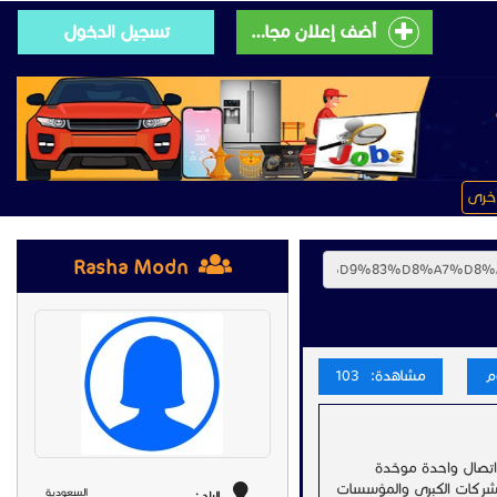
أضف إعلان مجانى
تسجيل الدخول
خرى
Rasha Modn
مشاهدة: 103
اتصال واحدة موحّدة
صيصًا لتلبية تطلعات الشركات الكبرى والمؤسسات
السعودية
البلد :