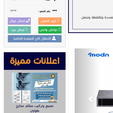
5474
رقم العضو :
د الأنظمة المتعددة وتكلفتها، وتجعل
قيم المعلن
اتصال جوال
تواصل واتس
ارسال بريد
على أعلى مستوى، دون أي تأخير
الانتقال الي الصفحة الخاصة
Previous
تأكيد. فكل منفذ في بوابة جراند ستريم GXW4248 يدعم مؤتمرات صوتية تجمع حتى 3 أطراف، مما يجعل التواصل
اعلانات مميزة
G.
_الأعمال #بوابة_جراند_ستريم
تصنيع وتركيب سلالم مخارج
طوارئ