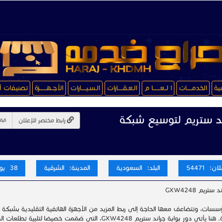
سية
الخدمـــــات
ا لــعـــــــا م
الـعـقـــــارات
الـسـيـــــارات
الأجــهـــــــزة
تصنيفات أ
ند ستريم لتوسيع شبكة
رابط مختصر للإعلان
ن: 54471
البلد: السعودية
المدينة: الشرقية
38 يوم
ستريم GXW4248
ؤسسات، وتتضاعف معها الحاجة إلى ربط المزيد من الأجهزة الهاتفية التقليدية بشبكة 
وموثوقة. هنا يأتي دور بوابة جراند ستريم GXW4248، التي صُمّمت خ