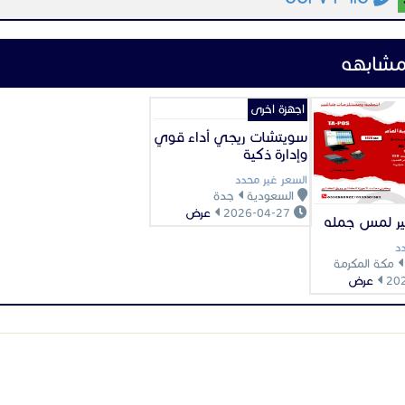
مشابهه
اجهزة اخرى
سويتشات ريجي أداء قوي
وإدارة ذكية
السعر غير محدد
السعودية
جدة
2026-04-27
عرض
ر لمس جمله
د
مكة المكرمة
عرض