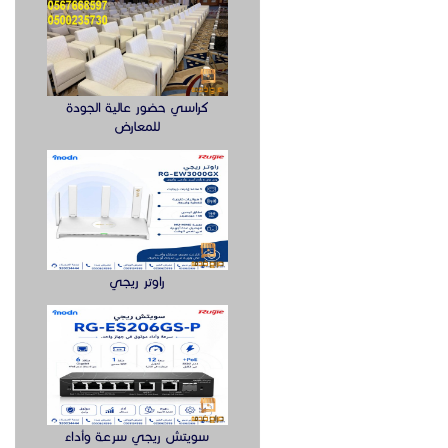
كراسي حضور عالية الجودة
للمعارض
راوتر ريجي
سويتش ريجي سرعة وأداء