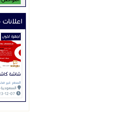
اعلانات 
اجهزة اخرى
شاشة كاشي
السعر غير محد
السعودية
2023-12-07