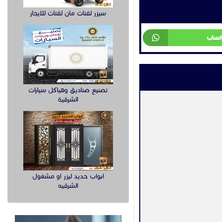
سيزر لفتات مان لفتات للايجار
اتساب
تصنيع صناديق وهياكل سيارات
الشرقية
ابواب حديد ليزر او مشغول
الشرقيه