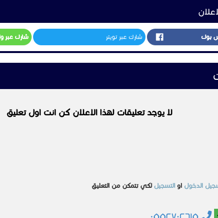
اعلان
س بوك
شارك عبر تويتر
شارك عبر و
ت
لا يوجد تعليقات لهذا الاعلان كن انت اول تعليق
جيل الدخول
او
التسجيل
لكي تتمكن من التعليق
٠٥٥٢٧٠٢٦١٥