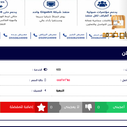
ان
 :
103
الخدمة :
اصل :
٠٥٥٢٧٠٢٦١٥
حالة السعر :
الاجهزة
التصنيف :
0
0
أعجبنى
لا يعجبنى
إضافة للمفضلة