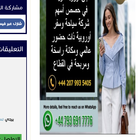
مشاركة ال
شارك عبر في
التعليقا
يرجي
تس
التواصل: