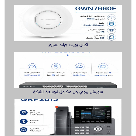
سويتش ريجي حل متكامل لتوسعة الشبكة
جراند ستريم هواتف
سويتش ريجي لشبكة أكثر مرونة هنا