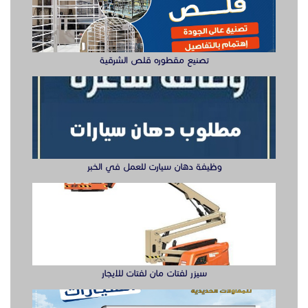
سيزر لفتات مان لفتات للايجار
تصنيع صناديق وهياكل سيارات الشرقية