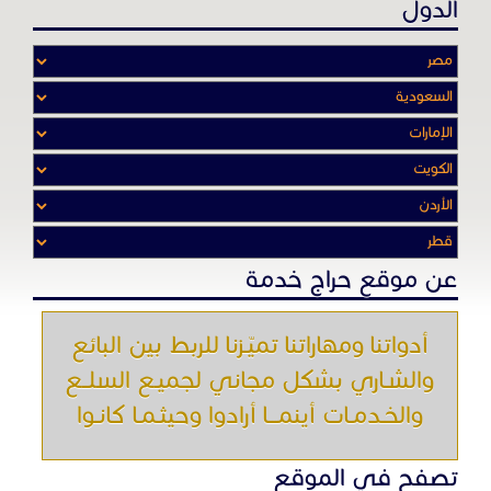
عن موقع حراج خدمة
أدواتنا ومهاراتنا تميّـزنا للربط بين البائع
والشـاري بشكل مجاني لجميـع السلــع
والخـدمـات أينمـــا أرادوا وحيثـمـا كانـوا
تصفح في الموقع
الرئيسية
باقات الإعلانات
من نحن
إعلانات ممنوعة
شروط الاستخدام
اتصل بنا