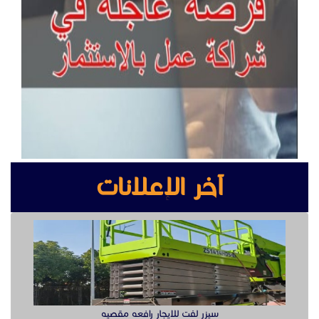
آخر الإعلانات
سيزر لفت للايجار رافعه مقصيه
أكس بوينت جراند ستريم