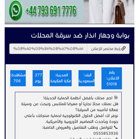
بوابة وجهاز انذار ضد سرقة المحلات
رابط مختصر للإعلان
رقم
البلد:
المدينة:
377
مشاهدة:
الاعلان:
السعودية
مكة المكرمة
يوم
706
51018
🎯 احمِ محلك بأفضل أنظمة الحماية الحديثة!
هل تمتلك محلًا تجاريًا أو معرضًا للملابس وتبحث عن وسيلة
فعالة لتأمينه من السرقة؟
نوفر لك أفضل الحلول التكنولوجية لحماية منتجاتك بأعلى
جودة وبأحدث التصاميم الأوروبية والأمريكية.
📞 للتواصل وطلب التفاصيل والعروض الخاصة:
0555853936