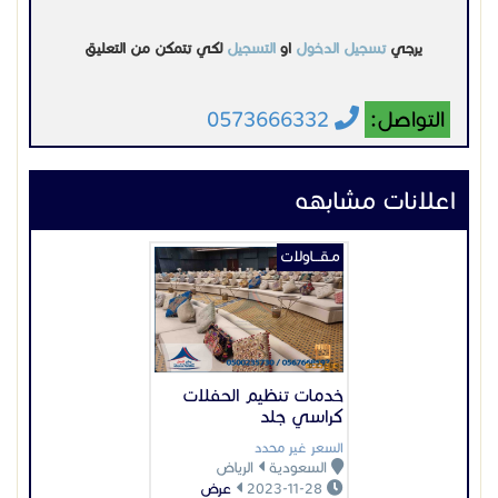
الكافيهات التراثية
خدمات تنظيم الحفلات
للتواصل معنا على الرقم التالي:
كراسي جلد
السعر غير محدد
السعودية
الرياض
0573666332
2023-11-28
عرض
مـقـــاولات
جلسات مودرن خيام
متوسطة
السعر غير محدد
السعودية
الرياض
2024-01-03
عرض