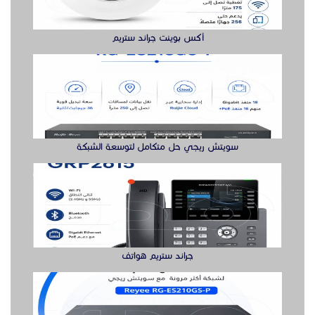
جراند ستريم هواتف
سويتش ريجي لشبكة أكثر مرونة هنا
الدول