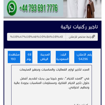
تاجير ركنيات تراثية
رابط مختصر للإعلان
رقم الاعلان:
البلد:
المدينة:
68
مشاهدة:
54296
السعودية
الرياض
يوم
193
المجد لتأجير لوازم الفعاليات والمناسبات وتجهيز المخيمات
في “المجد للخيام”، نضع خبرتنا بين يديك لتقديم أفضل
حلول تأجير الخيام الفاخرة، ومستلزمات المناسبات بجودة عالية
وتنظيم احترافي.