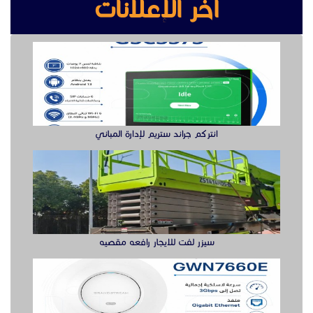
سيزر لفت للايجار رافعه مقصيه
أكس بوينت جراند ستريم
سويتش ريجي حل متكامل لتوسعة الشبكة