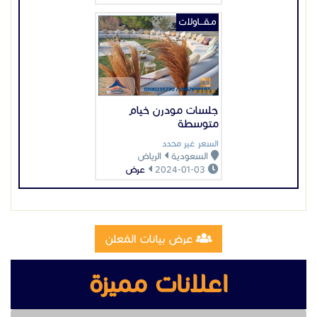
عرض بيانات المُعلن
للتواصل معنا على الرقم التالي:
اعلانات مميزة
0573666332
للاطلاع على المزيد من الصور تفضلو بزيارة موقعنا على
الرابط التالى:
تصنيع وتركيب سلالم مخارج طوارئ
https://almajdtents.com/