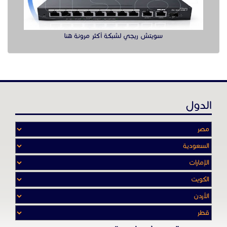
عن موقع حراج خدمة
أدواتنا ومهاراتنا تميّـزنا للربط بين البائع
والشـاري بشكل مجاني لجميـع السلــع
والخـدمـات أينمـــا أرادوا وحيثـمـا كانـوا
تصفح في الموقع