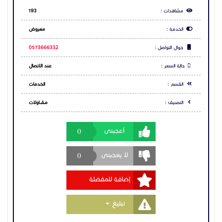
0
أعجبنى
أنواع الركنيات التراثية
1. ركنيات تراثية شعبية
تصميم بسيط وتقليدي
0
لا يعجبنى
ألوان دافئة مثل الأحمر والبني
إضافة للمفضلة
مناسبة للمجالس الخارجية
Toggle Dropdown
تبليغ
2. ركنيات تراثية فاخرة
استخدام أقمشة عالية الجودة (مخمل أو قطن فاخر)
تطريز يدوي وزخارف مميزة
مشاركة الاعلان
مناسبة للمجالس الداخلية الراقية
3. ركنيات تراثية خارجية
شارك عبر فيس بوك
مقاومة للعوامل الجوية
شارك عبر تويتر
تُستخدم في الحدائق أو تحت المظلات والخيام
شارك عبر واتساب
مميزات الركنيات التراثية
✔️ راحة عالية في الجلوس