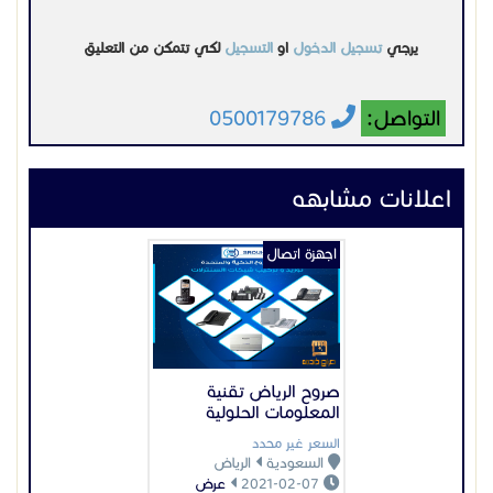
يرجي
تسجيل الدخول
او
التسجيل
لكي تتمكن من التعليق
التواصل:
0500179786
اعلانات مشابهه
اجهزة اتصال
صروح الرياض تقنية
المعلومات الحلولية
السعر غير محدد
السعودية
الرياض
2021-02-07
عرض