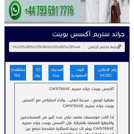
جراند ستريم أكسس بوينت
رابط مختصر للإعلان
رقم الاعلان:
البلد:
المدينة:
53
مشاهدة:
54382
السعودية
جدة
يوم
160
أكسس بوينت جراند ستريم GWN7664E
تغطية أوسع… سرعة أعلى… وأداء استثنائي مع أكسس
بوينت جراند ستريم GWN7664E
إذا كانت مؤسستك تعتمد على عدد كبير من المستخدمين
والأجهزة المتصلة بالشبكة، فإن أكسس بوينت جراند ستريم
GWN7664E يوفر لك تجربة لاسلكية متقدمة تجمع بين