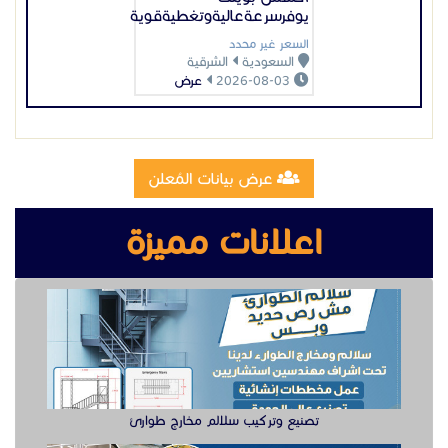
يوفرسرعةعاليةوتغطيةقوية
السعر غير محدد
السعودية
الشرقية
2026-08-03
عرض
عرض بيانات المُعلن
اعلانات مميزة
تصنيع وتركيب سلالم مخارج طوارئ