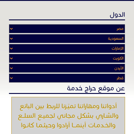
الدول
عن موقع حراج خدمة
أدواتنا ومهاراتنا تميّـزنا للربط بين البائع
والشـاري بشكل مجاني لجميـع السلــع
والخـدمـات أينمـــا أرادوا وحيثـمـا كانـوا