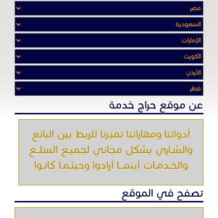
أدواتنا ومهاراتنا تميّـزنا للربط بين البائع
والشـاري بشكل مجاني لجميـع السلــع
والخـدمـات أينمـــا أرادوا وحيثـمـا كانـوا
تصفح في الموقع
الرئيسية
باقات الإعلانات
من نحن
إعلانات ممنوعة
شروط الاستخدام
اتصل بنا