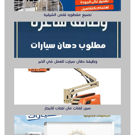
سيزر لفتات مان لفتات للايجار
تصنيع صناديق وهياكل سيارات الشرقية
ابواب حديد ليزر او مشغول الشرقيه