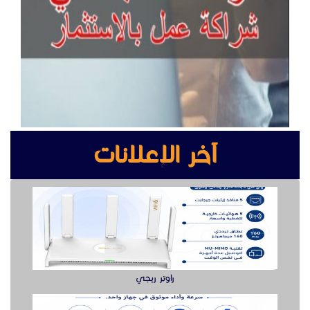
راوتر ريجي
سويتش ريجي سرعة وأداء موثوق لشبكتك