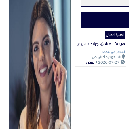
تصالات #إدارة_المكالمات #هواتف_الاعمال
لفنادق #تجربة_نزلاء
اجهزة اتصال
#جراند_ستريم
هواتف فنادق جراند ستريم
السعر غير محدد
السعودية
الرياض
2026-07-27
عرض