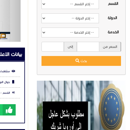
القسم
مميزات هات
الدولة
الخدمة
✔️ دعم لحسابين SIP وخط
السعر من
إلى
بيانات الاعل
✔️ إدارة فعالة عبر S
بحث
مشاهدات
✔️ مكبر 
جوال التو
القسم :
✔️ دعم شبكات Wi-Fi بسرعة 2.4 جيجاهرت
✔️ منفذ شبكة بسرعة 100 م