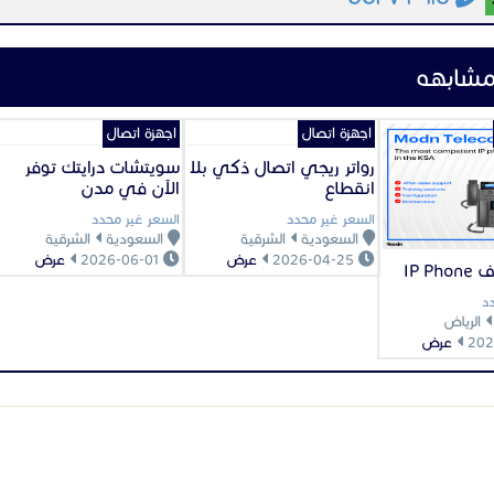
920034444
مشابهه
#جراند_ستريم #هاتف_فندق #هواتف_الفنادق #هواتف_IP #سنترالات #ا
اتصالات #تقنية #شبكات #واي_فاي #بلوتوث #مكبر_صوت #إدارة_فنادق #خدمات_ا
اجهزة اتصال
اجهزة اتصال
تريم #هواتف_الفنادق_جراند_ستريم #جراند_ستريم #هواتف_الفنادق_جراند_ستريم 
لفنادق_جراند_ستريم
رواتر ريجي اتصال ذكي بلا
سويتشات درايتك توفر
انقطاع
الآن في مدن
السعر غير محدد
السعر غير محدد
السعودية
الشرقية
السعودية
الشرقية
2026-04-25
عرض
2026-06-01
عرض
IP P
د
الرياض
عرض