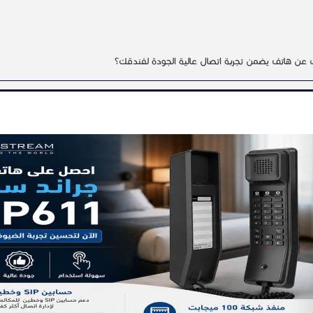
عن هاتف يضمن تجربة اتصال عالية الجودة لفندقك؟
N
هاتف فندق جراند ستريم GHP611 – الخيار المثالي لإدارة المكالمات بمرونة وسهولة!. س
تقدمة تضمن لك الراحة والكفاءة.