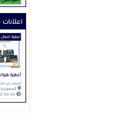
خدمة العملاء 
اعلانات 
#حلول_ال
اجهزة اتصال
#جراند_س
#هواتف_ا
أجهزة هواتف hone
السعر غير محد
السعودية
2022-04-04