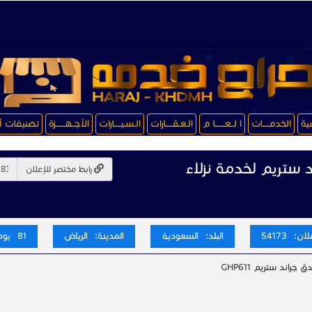
سية
الخدمـــــات
ا لــعـــــــا م
الـعـقـــــارات
الـسـيـــــارات
الأجــهـــــــزة
تصنيفات أ
د ستريم لخدمة نزلاء
رابط مختصر للإعلان
ن: 54173
البلد: السعودية
المدينة: الرياض
81 يوم
جراند ستريم GHP611