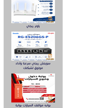
راوتر ريجي
سويتش ريجي سرعة وأداء
موثوق لشبكتك
بوابه مواقف السيارات بوابة