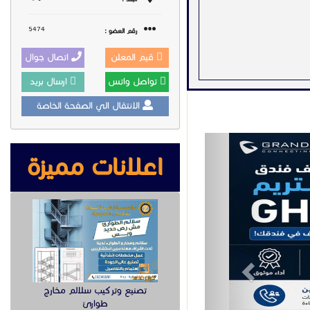
5474
رقم العضو :
قيم المعلن
اتصال جوال
تواصل واتس
ارسال بريد
الانتقال الي الصفحة الخاصة
Previous
اعلانات مميزة
تتمتع بإدارة فعالة للمكالمات
تصنيع وتركيب سلالم مخارج
طوارئ