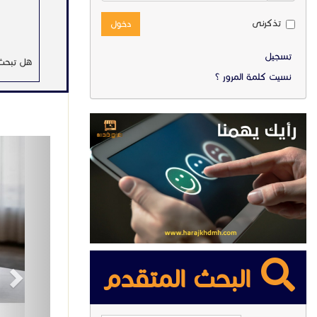
تذكرنى
دخول
تسجيل
هل تبحث 
نسيت كلمة المرور ؟
ext
وميزات م
البحث المتقدم