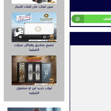
سيزر لفتات مان لفتات للايجار
اتساب
تصنيع صناديق وهياكل سيارات
الشرقية
ابواب حديد ليزر او مشغول
الشرقيه