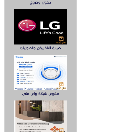
دخول وخروج
صيانة التلفزيةن والصوتيات
مقوي شبكة واي فاي