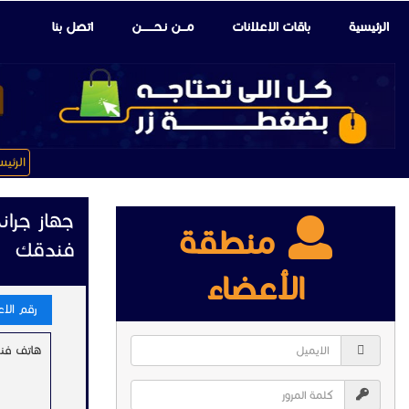
الرئيسية
باقات الإعلانات
مـــن نـحـــــــن
اتصل بنا
الرئي
جهاز جران
منطقة
فندقك
الأعضاء
رقم الاعلا
هاتف فندق 