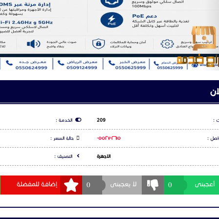
ف فندق جراند ستريم GHP611:
ين لإدارة مرنة للمكالمات
ان
GDM لتسهيل إدارة الهاتف
 :
209
الخدمة :
صوت عالي الدقة لتمتع بصوت نقي وواضح أثناء المكالمات
اصل :
٠٥٥٢٧٠٢٦١٥
حالة السعر :
الاجهزة
التصنيف :
ز و5 جيجاهرتز (802.11 a/b/g/n/ac)
0
0
أعجبنى
لا يعجبنى
إضافة للمفضلة
يجابت في الثانية مع دعم PoE للتثبيت السهل