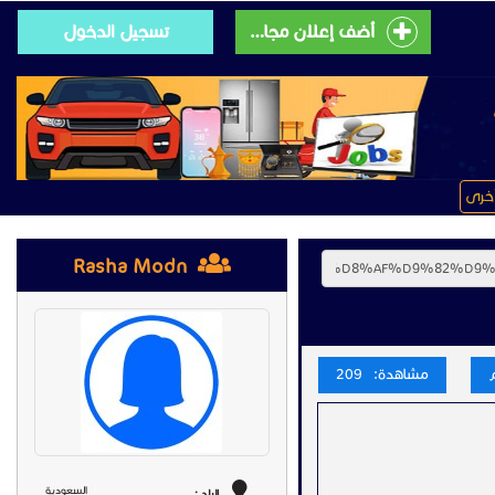
أضف إعلان مجانى
تسجيل الدخول
خرى
Rasha Modn
مشاهدة: 209
السعودية
البلد :