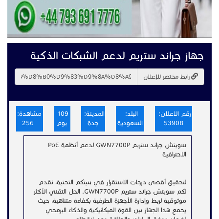
جهاز جراند ستريم لدعم الشبكات الذكية
رابط مختصر للإعلان
رقم الاعلان:
البلد:
المدينة:
109
مشاهدة:
53908
السعودية
جدة
يوم
256
سويتش جراند ستريم GWN7700P لدعم أنظمة PoE
الاحترافية
لتحقيق أقصى درجات الاستقرار في بنيتكم التحتية، نقدم
لكم سويتش جراند ستريم GWN7700P. الحل التقني الأكثر
موثوقية لربط وإدارة الأجهزة الطرفية بكفاءة متناهية، حيث
يجمع هذا الجهاز بين القوة الميكانيكية والذكاء البرمجي