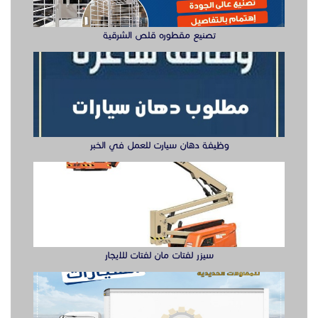
سيزر لفتات مان لفتات للايجار
تصنيع صناديق وهياكل سيارات الشرقية
ابواب حديد ليزر او مشغول الشرقيه