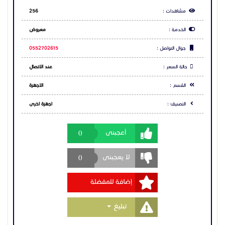
خصيصاً لتبديد الحرارة، مما يضمن كفاءة التشغيل المستمر
0
أعجبنى
في مختلف الظروف البيئية.
0
لا يعجبنى
تواصل معنا الآن!
معــرض جده 0550624999
إضافة للمفضلة
خدمة العملاء 920034444
#سويتش_جراند_ستريم_GWN7700P #تأسيس_كاميرات
Toggle Dropdown
تبليغ
#نظم_أمنية #جراند_ستريم_السعودية #شبكات_جيجابت
#تجهيز_مشاريع #أجهزة_الشبكات #حلول_PoE
#حراج_الرياض #حراج_جدة #تكنولوجيا_المعلومات
#اتصالات_إدارية #بنية_تحتية_ذكية #مدن_للتقنية
#سويتش_جراند_ستريم_GWN7700P
مشاركة الاعلان
#سويتش_جراند_ستريم_GWN7700P
#سويتش_جراند_ستريم_GWN7700P
شارك عبر فيس بوك
شارك عبر تويتر
شارك عبر واتساب