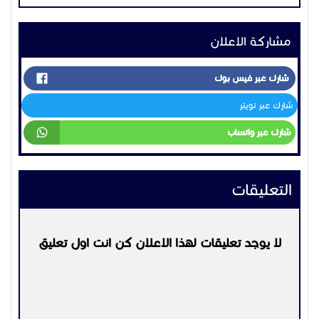
التعليقات
لا يوجد تعليقات لهذا الاعلان كن انت اول تعليق
يرجي
تسجيل الدخول
او
التسجيل
لكي تتمكن من التعليق
التواصل:
0552702615
اعلانات مشابهه
اجهزة اخرى