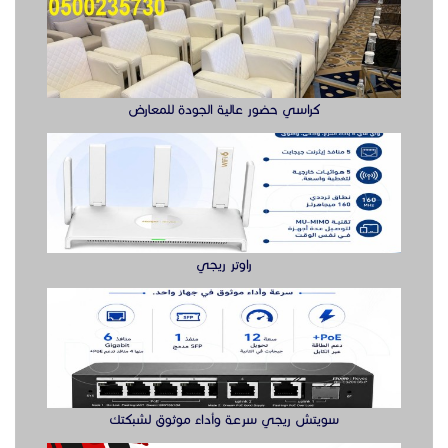
راوتر ريجي
سويتش ريجي سرعة وأداء موثوق لشبكتك
بوابه مواقف السيارات بوابة دخول وخروج