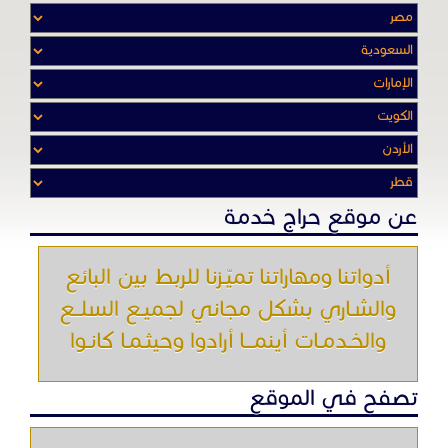
أدواتنا ومهاراتنا تميّـزنا للربط بين البائع
والشـاري بشكل مجاني لجميـع السلــع
والخـدمـات أينمـــا أرادوا وحيثـمـا كانـوا
تصفح في الموقع
الرئيسية
باقات الإعلانات
من نحن
إعلانات ممنوعة
شروط الاستخدام
اتصل بنا