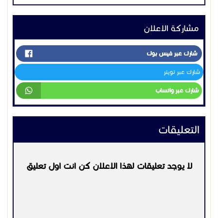
التعليقات
لا يوجد تعليقات لهذا الاعلان كن انت اول تعليق
يرجي
تسجيل الدخول
او
التسجيل
لكي تتمكن من التعليق
التواصل:
0544856062
اعلانات مشابهه
كمبيوترات