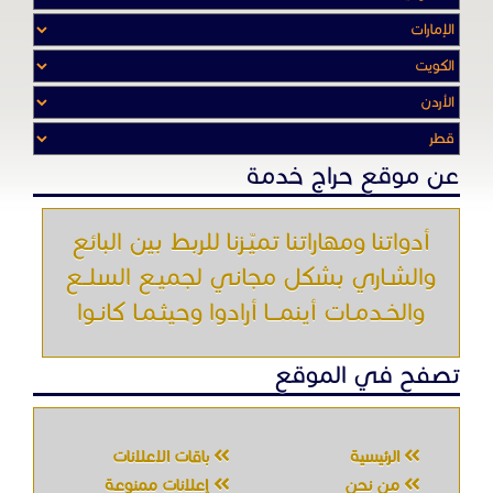
والشـاري بشكل مجاني لجميـع السلــع
والخـدمـات أينمـــا أرادوا وحيثـمـا كانـوا
تصفح في الموقع
الرئيسية
باقات الإعلانات
من نحن
إعلانات ممنوعة
شروط الاستخدام
اتصل بنا