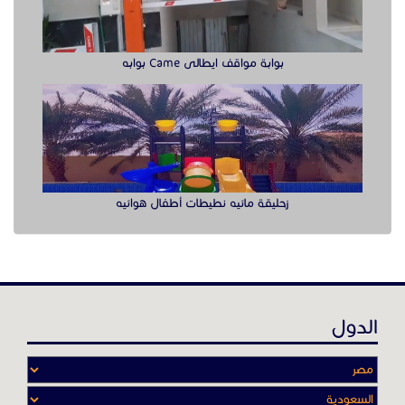
الدول
عن موقع حراج خدمة
أدواتنا ومهاراتنا تميّـزنا للربط بين البائع