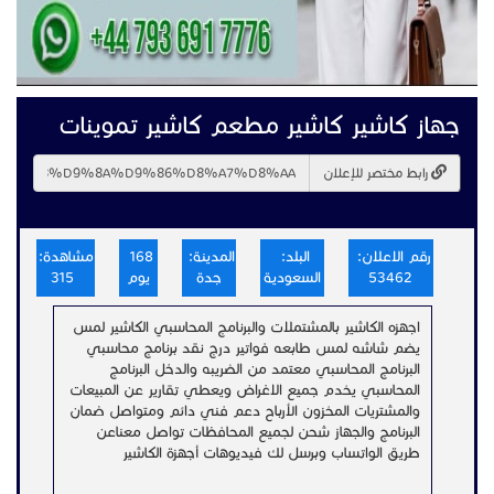
جهاز كاشير كاشير مطعم كاشير تموينات
رابط مختصر للإعلان
رقم الاعلان:
البلد:
المدينة:
168
مشاهدة:
53462
السعودية
جدة
يوم
315
اجهزه الكاشير بالمشتملات والبرنامج المحاسبي الكاشير لمس
يضم شاشه لمس طابعه فواتير درج نقد برنامج محاسبي
البرنامج المحاسبي معتمد من الضريبه والدخل البرنامج
المحاسبي يخدم جميع الاغراض ويعطي تقارير عن المبيعات
والمشتريات المخزون الأرباح دعم فني دائم ومتواصل ضمان
البرنامج والجهاز شحن لجميع المحافظات تواصل معناعن
طريق الواتساب وبرسل لك فيديوهات أجهزة الكاشير