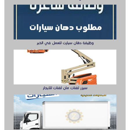
سيزر لفتات مان لفتات للايجار
تصنيع صناديق وهياكل سيارات الشرقية
ابواب حديد ليزر او مشغول الشرقيه