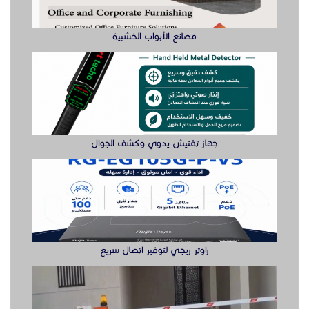
راوتر ريجي لتوفير اتصال سريع
بوابة مواقف ايطالى Came بوابه
زحليقة مائيه نطيطات أطفال هوائيه