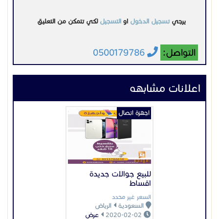
يرجي
تسجيل الدخول
او
التسجيل
لكي تتمكن من التعليق
التواصل:
0500179786
اعلانات مشابهه
اجهزة اتصال
للبيع جوالات جديدة
اقساط
السعر غير محدد
السعودية
الرياض
2020-02-02
عرض