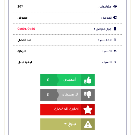
#سويتش_جراند_ستريم #سويتش_جراند_ستريم
#سويتش_جراند_ستريم #سويتش_جراند_ستريم
مشاهدات :
207
الخدمة :
معروض
جوال التواصل :
0500179786
حالة السعر :
عند الاتصال
القسم :
الاجهزة
التصنيف :
اجهزة اتصال
0
أعجبنى
0
لا يعجبنى
إضافة للمفضلة
Toggle Dropdown
تبليغ