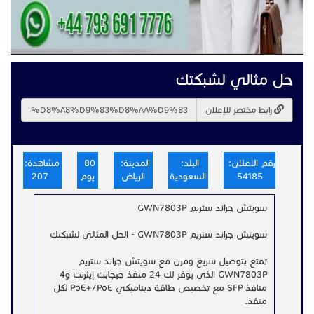
حل مثالي لشبكتك
رابط مختصر للإعلان
رقم الاعلان:
البلد:
المدينة:
80
مشاهدة:
54185
السعودية
الرياض
يوم
207
سويتش جراند ستريم GWN7803P
سويتش جراند ستريم GWN7803P - الحل المثالي لشبكتك
تمتع بتوصيل سريع ومرن مع سويتش جراند ستريم
GWN7803P الذي يوفر لك 24 منفذ جيجابت إيثرنت و4
منافذ SFP مع تخصيص طاقة ديناميكي PoE+/PoE لكل
منفذ.