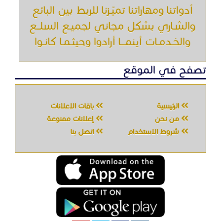
أدواتنا ومهاراتنا تميّـزنا للربط بين البائع
والشـاري بشكل مجاني لجميـع السلــع
والخـدمـات أينمـــا أرادوا وحيثـمـا كانـوا
تصفح في الموقع
الرئيسية
باقات الإعلانات
من نحن
إعلانات ممنوعة
شروط الاستخدام
اتصل بنا