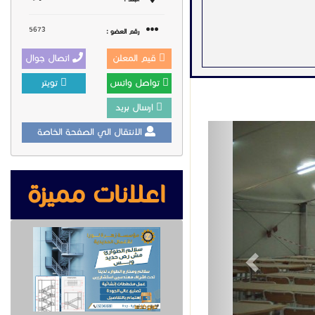
5673
رقم العضو :
قيم المعلن
اتصال جوال
تواصل واتس
تويتر
ارسال بريد
Previous
الانتقال الي الصفحة الخاصة
اعلانات مميزة
معروض
100 ر س
الخدمات
Toggle Dropdown
تبليغ