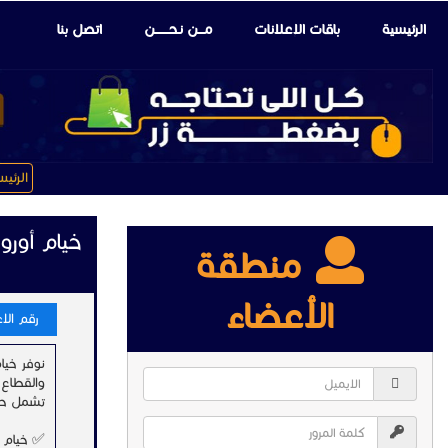
الرئيسية
باقات الإعلانات
مـــن نـحـــــــن
اتصل بنا
الرئي
خيام أورو
منطقة
الأعضاء
رقم الاعلا
نوفر خيا
والقطاع 
تشمل حلو
✅ خيام 