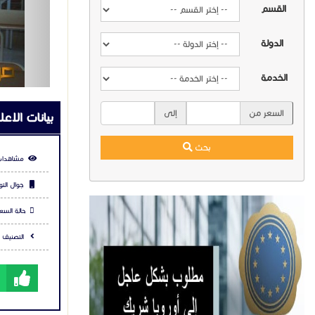
القسم
التعدين
المدن ال
الدولة
نوفر خدما
مشاركة ال
الخدمة
.
شارك عبر في
السعر من
إلى
بحث
التعليقا
يرجي
تس