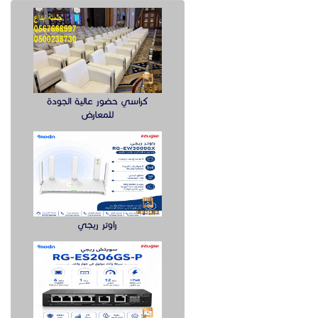
كراسي حضور عالية الجودة
للمعارض
راوتر ريجي