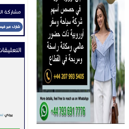
التواصل:
اعلانات 
مـقـــاولات
خيام فخمة
خيمة
السعر غير محد
السعودية
2023-03-17