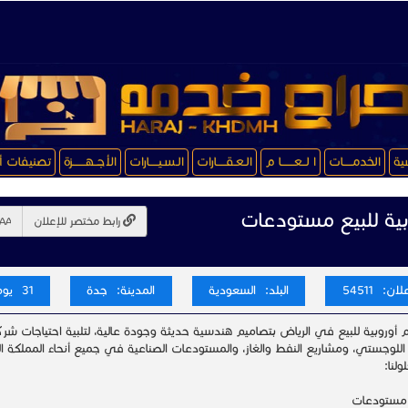
سية
الخدمـــــات
ا لــعـــــــا م
الـعـقـــــارات
الـسـيـــــارات
الأجــهـــــــزة
تصنيفات أ
بية للبيع مستودعات
رابط مختصر للإعلان
ن: 54511
البلد: السعودية
المدينة: جدة
31 يوم
م أوروبية للبيع في الرياض بتصاميم هندسية حديثة وجودة عالية، لتلبية احتياجات شرك
اللوجستي، ومشاريع النفط والغاز، والمستودعات الصناعية في جميع أنحاء المملكة ال
لنا:
مستودعات