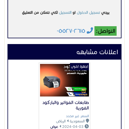
يرجي
تسجيل الدخول
او
التسجيل
لكي تتمكن من التعليق
التواصل:
٠٥٥٢٧٠٢٦١٥
اعلانات مشابهه
اجهزة اخرى
طابعات الفواتير والباركود
الفورية
السعر غير محدد
السعودية
الرياض
2024-04-03
عرض