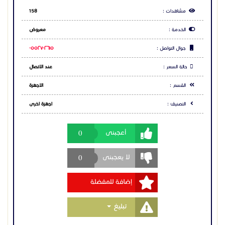
انقطاع.
مشاهدات :
158
📞 تواصل معنا الآن لمعرفة المزيد واطلب راوتر درايتك
الخدمة :
معروض
Vigor 3912S لبنية شبكية أكثر قوة واحترافية.
للتواصل :0552702615
جوال التواصل :
٠٥٥٢٧٠٢٦١٥
خدمة العملاء 920034444
حالة السعر :
عند الاتصال
#درايتك #راوتر_درايتك #راوتر #شبكات #شبكات_شركات
#راوتر_درايتك #أمن_الشبكات #VPN #شبكات_متقدمة
القسم :
الاجهزة
#راوتر_درايتك #حلول_تقنية #راوتر_درايتك #شبكات_آمنة
#إنترنت_فائق_السرعة #راوتر_درايتك #بنية_تحتية
التصنيف :
اجهزة اخرى
#IT_Solutions #شبكات_احترافية #راوتر_درايتك
#راوتر_درايتك #راوتر_درايتك #راوتر_درايتك
0
أعجبنى
0
لا يعجبنى
إضافة للمفضلة
Toggle Dropdown
تبليغ