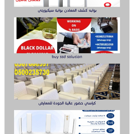
بوابه كشف المعادن بوابة سيكيورتى
buy ssd solution
كراسي حضور عالية الجودة للمعارض