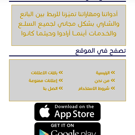
أدواتنا ومهاراتنا تميّـزنا للربط بين البائع
والشـاري بشكل مجاني لجميـع السلــع
والخـدمـات أينمـــا أرادوا وحيثـمـا كانـوا
تصفح في الموقع
الرئيسية
باقات الإعلانات
من نحن
إعلانات ممنوعة
شروط الاستخدام
اتصل بنا