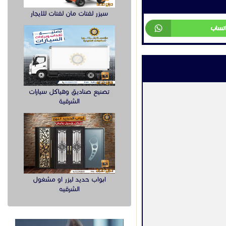
سيزر لفتات مان لفتات للايجار
تـعـقـيــــب
تصنيع صناديق وهياكل سيارات
الشرقية
اصدار التصريح البيئي
السعر غير محدد
السعودية
الشرقية
2025-08-30
عرض
ابواب حديد ليزر او مشغول
الشرقيه