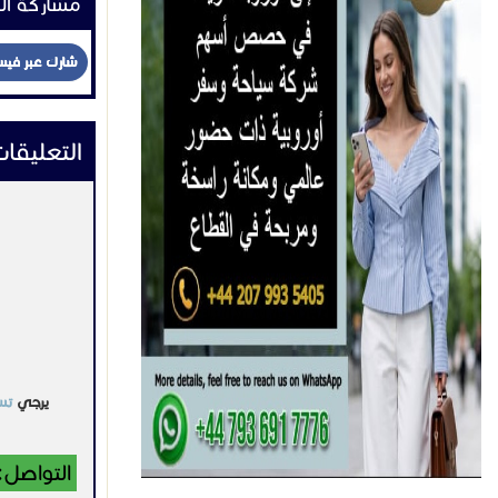
التواصل:
اعلانات 
تـعـقـيــــب
عاملات من
الجنسيات
السعر غير محد
السعودية
2021-11-02