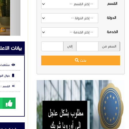
القسم
مشاركة ال
الدولة
شارك عبر في
الخدمة
السعر من
إلى
التعليقا
بحث
يرجي
تس