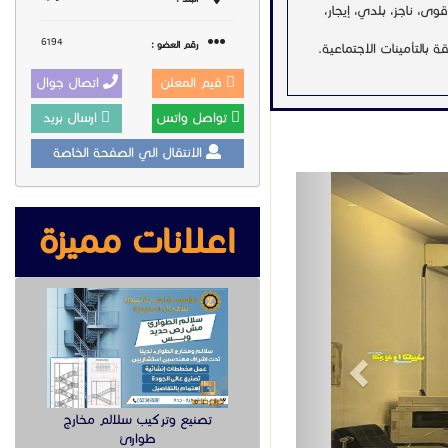
وى، ناجز، بلدي، إيجار،
6194
رقم العضو :
 بالتأمينات الاجتماعية.
قيم المعلن
اتصال جوال
، مع التزام تام بالأنظمة
تواصل واتس
ارسال بريد
الانتقال الي الصفحة الخاصة
Previous
اعلانات مميزة
معروض
عند الاتصال
تـعـقـيــــب
Toggle Dropdown
تبليغ
تصنيع وتركيب سلالم مخارج
طوارئ