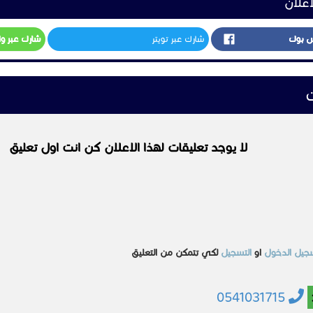
0541031715
مشابهه
تـعـقـيــــب
تـعـقـيــــب
 جميع
معقب خدمات حكومية
تصريح زواج تخليص
معاملات التجنيس
السعر غير محدد
السعودية
الرياض
د
السعر غير محدد
الرياض
2022-03-01
عرض
السعودية
الأحساء
عرض
2025-07-28
عرض