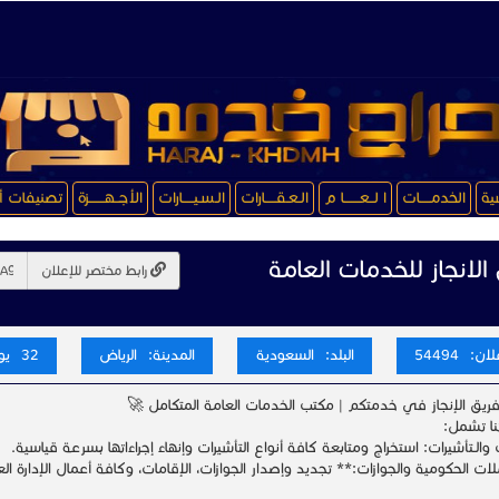
سية
الخدمـــــات
ا لــعـــــــا م
الـعـقـــــارات
الـسـيـــــارات
الأجــهـــــــزة
تصنيفات أ
الانجاز للخدمات العامة
رابط مختصر للإعلان
ن: 54494
البلد: السعودية
المدينة: الرياض
32 يوم
فريق الإنجاز في خدمتكم | مكتب الخدمات العامة المتكامل 🚀
ا تشمل:
والـتأشيرات: استخراج ومتابعة كافة أنواع التأشيرات وإنهاء إجراءاتها بسرعة قياسية.
ات الحكومية والجوازات:** تجديد وإصدار الجوازات، الإقامات، وكافة أعمال الإدارة الع