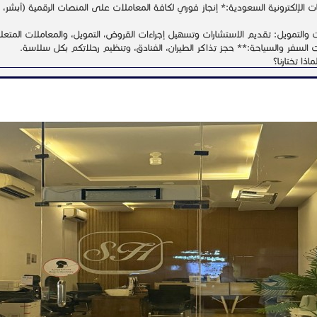
 الإلكترونية السعودية:* إنجاز فوري لكافة المعاملات على المنصات الرقمية (أبشر، ق
ت والتمويل: تقديم الاستشارات وتسهيل إجراءات القروض، التمويل، والمعاملات المتعلقة
السفر والسياحة:** حجز تذاكر الطيران، الفنادق، وتنظيم رحلاتكم بكل سلاسة.
ذا تختارنا؟
 ممتدة ونخبة من المعقبين ذوي الكفاءة العالية لتسريع وتيرة المعاملات وضمان دقتها
*
ي الإنجاز.. دقة في التنفيذ!**
اب / 0541031715
N
/ الرياض / حي المونسية
ان
 :
113
الخدمة :
اصل :
0541031715
حالة السعر :
الخدمات
التصنيف :
0
1
أعجبنى
لا يعجبنى
إضافة للمفضلة