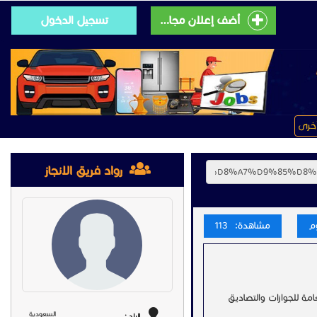
أضف إعلان مجانى
تسجيل الدخول
خرى
رواد فريق الانجاز
مشاهدة: 113
امة للجوازات والتصاديق
السعودية
البلد :