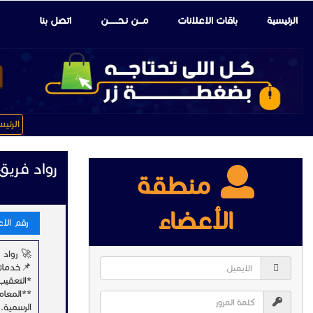
الرئيسية
باقات الإعلانات
مـــن نـحـــــــن
اتصل بنا
الرئي
رواد فريق 
منطقة
الأعضاء
رقم الاعلا
🚀 رواد 
📌خدماتن
*التعقيب 
**المعامل
الرسمية.