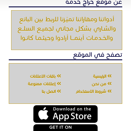
عن موقع حراج خدمة
أدواتنا ومهاراتنا تميّـزنا للربط بين البائع
والشـاري بشكل مجاني لجميـع السلــع
والخـدمـات أينمـــا أرادوا وحيثـمـا كانـوا
تصفح في الموقع
الرئيسية
باقات الإعلانات
من نحن
إعلانات ممنوعة
شروط الاستخدام
اتصل بنا