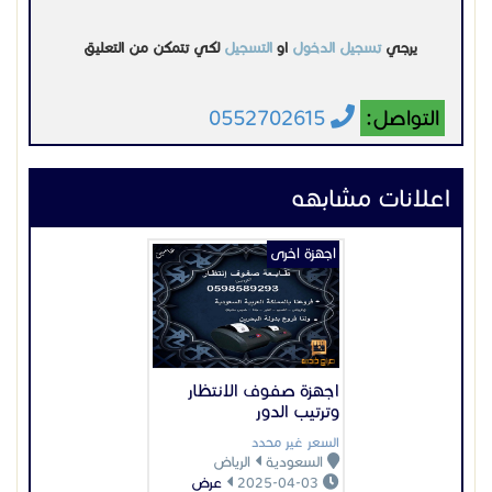
يرجي
تسجيل الدخول
او
التسجيل
لكي تتمكن من التعليق
التواصل:
0552702615
اعلانات مشابهه
اجهزة اخرى
اجهزة صفوف الانتظار
وترتيب الدور
السعر غير محدد
السعودية
الرياض
2025-04-03
عرض