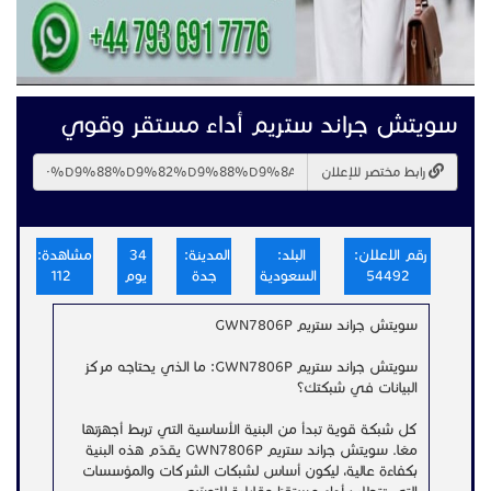
سويتش جراند ستريم أداء مستقر وقوي
رابط مختصر للإعلان
رقم الاعلان:
البلد:
المدينة:
34
مشاهدة:
54492
السعودية
جدة
يوم
112
سويتش جراند ستريم GWN7806P
سويتش جراند ستريم GWN7806P: ما الذي يحتاجه مركز
البيانات في شبكتك؟
كل شبكة قوية تبدأ من البنية الأساسية التي تربط أجهزتها
معًا. سويتش جراند ستريم GWN7806P يقدّم هذه البنية
بكفاءة عالية، ليكون أساس لشبكات الشركات والمؤسسات