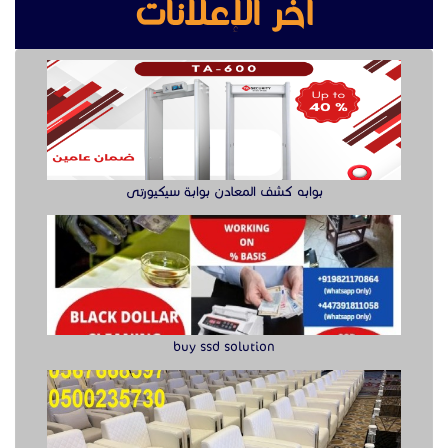
آخر الإعلانات
بوابه كشف المعادن بوابة سيكيورتى
buy ssd solution