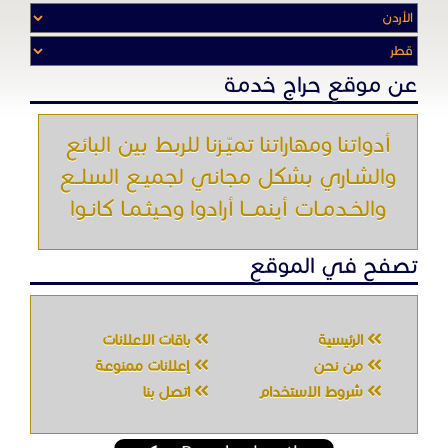
عن موقع حراج خدمة
أدواتنا ومهاراتنا تميّـزنا للربط بين البائع
والشـاري بشكل مجاني لجميـع السلــع
والخـدمـات أينمـــا أرادوا وحيثـمـا كانـوا
تصفح في الموقع
الرئيسية
باقات الإعلانات
من نحن
إعلانات ممنوعة
شروط الاستخدام
اتصل بنا