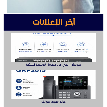
آخر الإعلانات
سويتش ريجي حل متكامل لتوسعة الشبكة
جراند ستريم هواتف