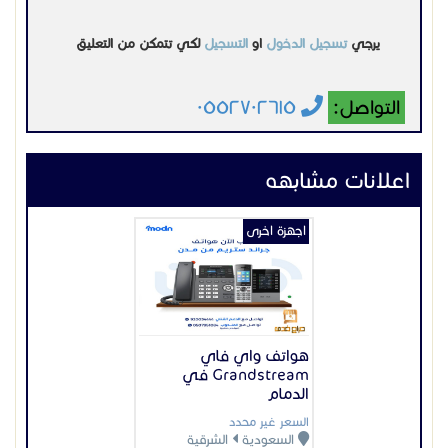
يرجي
تسجيل الدخول
او
التسجيل
لكي تتمكن من التعليق
التواصل:
٠٥٥٢٧٠٢٦١٥
اعلانات مشابهه
اجهزة اخرى
هواتف واي فاي
Grandstream في
الدمام
السعر غير محدد
السعودية
الشرقية