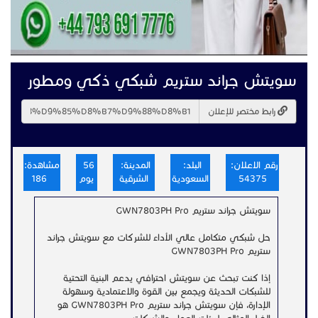
سويتش جراند ستريم شبكي ذكي ومطور
رابط مختصر للإعلان
رقم الاعلان:
البلد:
المدينة:
56
مشاهدة:
54375
السعودية
الشرقية
يوم
186
سويتش جراند ستريم GWN7803PH Pro
حل شبكي متكامل عالي الأداء للشركات مع سويتش جراند
ستريم GWN7803PH Pro
إذا كنت تبحث عن سويتش احترافي يدعم البنية التحتية
للشبكات الحديثة ويجمع بين القوة والاعتمادية وسهولة
الإدارة، فإن سويتش جراند ستريم GWN7803PH Pro هو