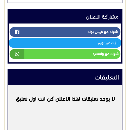
والمستودعات والمخازن.. حيث نقوم ببناء وتشييد جميع
التعليقات
انواع الهناجر
والمستودعات مثل:
لا يوجد تعليقات لهذا الاعلان كن انت اول تعليق
مقاول هناجر ومستودعات بالرياص وجميع مدن المملكة
العربية السعودية مثل القصيم ، ابها، جده ونقوم بعكل
تركيب هناجر ببناء مميز ورائع لخدمة تركيب هناجر مستودعات
من ظمن اعمالنا ونقوم بتنفيذ كثير من المشاريع ويتم ذلك
بمواصفات حديثة واحترافية، كما أن مؤسستنا توفر خدمات
أخرى وهي بناء المنشآت المتعددة الأغراض والمحلات
التجارية التي توفر للعميل مجموعة من الخدمات المميزة، كما
يرجي
تسجيل الدخول
او
التسجيل
لكي تتمكن من التعليق
نهتم بتصاميم وأشكال رائعة بكافة الهناجر والمستودعات
ونتمكن أيضا من تركيب المستودعات التي تتميز بجودة
ومرونة عالية و بكشل جميل كما ننفذ هناجر حديد من
التواصل:
0500559613
المشاريع التي يتم تنفيذها من قبل مؤسسة مظلات وسواتر
الإختيار الأول حيث نقوم ببناء هناجر ومستودعات حديد
بشكل احترافي وباشراف افضل المهندسين والفنيين نعتمد
على عمالة ماهرة و لديها خبرة كبيرة في التعامل مع كفاة
اعلانات مشابهه
انواع هناجر ومستودعات سوا محلات تجارية او مخازن
مستودعات ونهتم بكل التفاصيل الدقيقة من حيث التركيب
وتثبيتها في المساحة التي تناسب العميل، ونتمكن من
مستودعـات