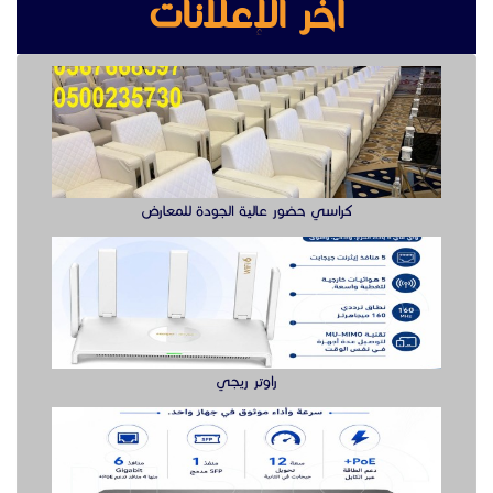
راوتر ريجي
سويتش ريجي سرعة وأداء موثوق لشبكتك
بوابه مواقف السيارات بوابة دخول وخروج