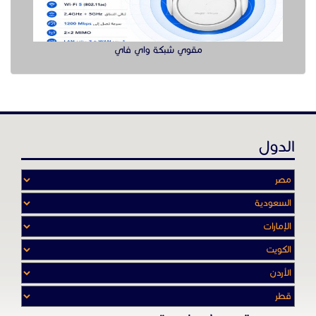
عن موقع حراج خدمة
أدواتنا ومهاراتنا تميّـزنا للربط بين البائع
والشـاري بشكل مجاني لجميـع السلــع
والخـدمـات أينمـــا أرادوا وحيثـمـا كانـوا
تصفح في الموقع