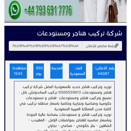
شركة تركيب هناجر ومستودعات
رابط مختصر للإعلان
رقم الاعلان:
البلد:
المدينة:
950
مشاهدة:
44087
السعودية
يوم
1545
توريد وتركيب هناجر حديد بالسعودية أفضل شركة تركيب
هناجر ومستودعات 0500559613 تركيب الساندوتش بانل -
تصنيع وتركيب هناجر ومستودعات -هناجر و مستودعات
حكومية وصناعية وتجارية وخاصة باسعار مذهله تركيب في
كافة مدن المملكة العربية السعودية
توريد وتركيب هناجر و مستودعات بصناعة عالية الجودة
وباسعار مناسبه للهناجر بمواصفات الزامل - المهيدب -
الشاهين - بتلر حكومي - صناعي - تجاري