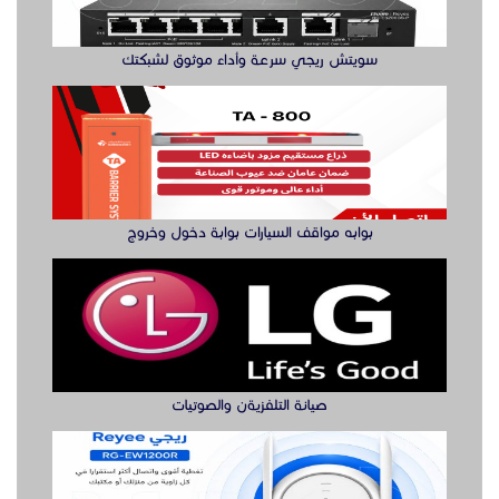
صيانة التلفزيةن والصوتيات
مقوي شبكة واي فاي
الدول