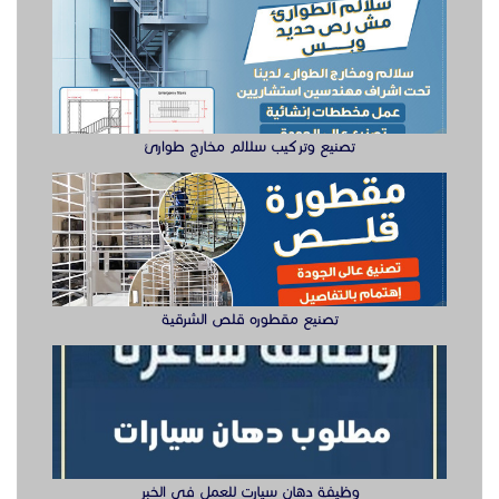
المجال، وكل ذلك بأسعار مميزة ومناسبة لجميع العملاء.
كما يوجد أنواع مختلفة من الهناجر والمستودعات الحديد
تصنيع مقطوره قلص الشرقية
ذات أحجام وتصاميم متنوعة ليختار العميل ما يتناسب مع
ذوقه الخاص ويتم ذلك بشكل احترافي.
نوفر لكم كافة اعمال مشاريع هناجر ومستودعات حديد
التي قامت بها مؤسسه الاختيار االاول حتى يتطلع عليها
كثير من العملاء قبل طلب الخدمة حتى يكون على درجة
عالية جدا من الأمان، وهذا يساعد في الاستمرارية والتعامل
معنا.
وظيفة دهان سيارت للعمل في الخبر
يقوم مقاول هناجر بإنشاء كافة انواع هناجر حديد
ومستودعات حديد ومحلات تجارية وذلك من خلال أستخدام
أدوات ومعدات ذو جودة عالية وهي توفر الوقت والجهد
المبذول حتى يحصل العميل على خدمة رائعة 100%.
توفر شركة مظلات هناجر الاختيار الاول 0500559613
كتالوجات مميزة بها أشكال وتصاميم متنوعة من الهناجر
سيزر لفتات مان لفتات للايجار
والمستودعات الحديد ليختار العميل ما يناسبه، وحتى نتمكن
من تنفيذها.
تمتلك شركة هناجر ومستودعات افضل الايدي العاملة في
مجال تركيب الهناجر والمستودعات بالرياض.. حيث نمتلك خبرة