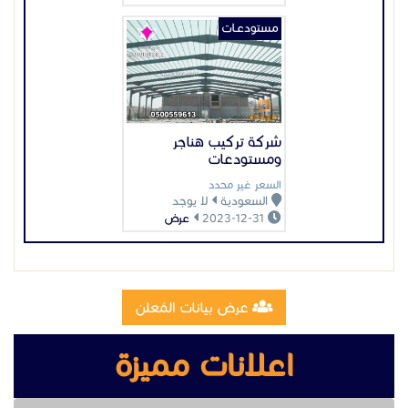
هناجر المصانع
هناجر تخزين الفواكة والخضروات
هناجر اسواق مركزية
هناجر وحضائر الطائرات
هناجر السيارات
عرض بيانات المُعلن
هناجر معدات المصانع
هناجر المطابع الورقية
اعلانات مميزة
هناجر مزارع
هناجر مزارع دجاج
هناجر شركات
هناجر مرافق حكومية وخاصة
وكافة انواع الهناجر بالرياض..
اشكال الهناجر
تتعدد اشكال الهناجر والمستودعات حيث يوجد لدينا امكانية
تصميمها بال 3d والاوتوكاد وهذا يسهل على الزبون او
العميل اختيار الشكل المناسب والذي يراعي جميع الجً وانب
الذي
من أجله سيتم انشاء الهنجر او المستودع..
تصنيع وتركيب سلالم مخارج طوارئ
خبرة كبيرة
في هذا المجال.
نقدم أفضل مقاول متخصص في عمل تركيب وتصميم
هناجر ومستودعات حديد لأنه يمتلك خبرة كبيرة في هذا