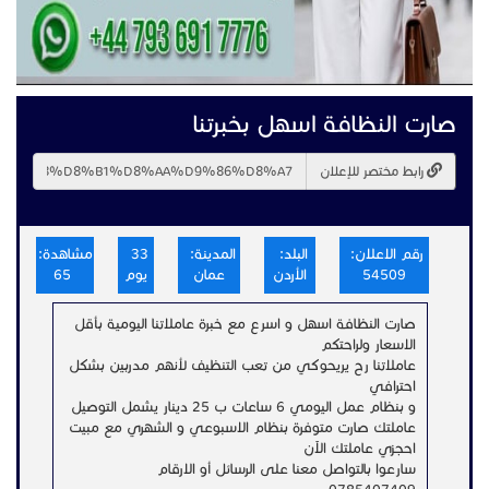
صارت النظافة اسهل بخبرتنا
رابط مختصر للإعلان
رقم الاعلان:
البلد:
المدينة:
33
مشاهدة:
54509
الأردن
عمان
يوم
65
صارت النظافة اسهل و اسرع مع خبرة عاملاتنا اليومية بأقل
الاسعار ولراحتكم
عاملاتنا رح يريحوكي من تعب التنظيف لأنهم مدربين بشكل
احترافي
و بنظام عمل اليومي 6 ساعات ب 25 دينار يشمل التوصيل
عاملتك صارت متوفرة بنظام الاسبوعي و الشهري مع مبيت
احجزي عاملتك الآن
سارعوا بالتواصل معنا على الرسائل أو الارقام