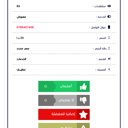
مشاهدات :
65
الخدمة :
معروض
جوال التواصل :
0785407409
السعر :
25 د ا
حالة السعر :
سعر محدد
القسم :
الخدمات
التصنيف :
تنظيــــف
0
أعجبنى
0
لا يعجبنى
إضافة للمفضلة
Toggle Dropdown
تبليغ