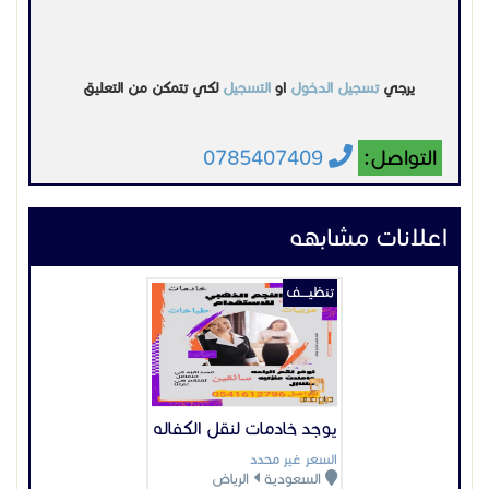
يرجي
تسجيل الدخول
او
التسجيل
لكي تتمكن من التعليق
التواصل:
0785407409
اعلانات مشابهه
تنظيــــف
يوجد خادمات لنقل الكفاله
السعر غير محدد
السعودية
الرياض