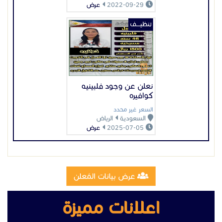
2022-09-29
عرض
تنظيــــف
نعلن عن وجود فلبينيه
كوافيره
السعر غير محدد
السعودية
الرياض
2025-07-05
عرض
عرض بيانات المُعلن
اعلانات مميزة