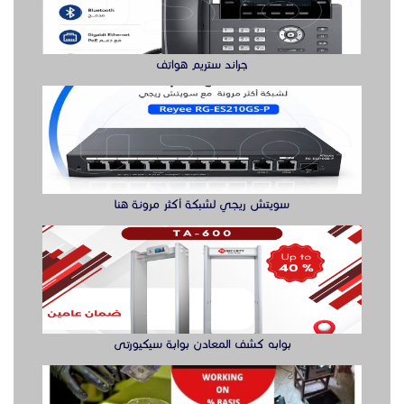
جراند ستريم هواتف
سويتش ريجي لشبكة أكثر مرونة هنا
بوابه كشف المعادن بوابة سيكيورتى