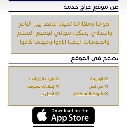
عن موقع حراج خدمة
أدواتنا ومهاراتنا تميّـزنا للربط بين البائع
والشـاري بشكل مجاني لجميـع السلــع
والخـدمـات أينمـــا أرادوا وحيثـمـا كانـوا
تصفح في الموقع
الرئيسية
باقات الإعلانات
من نحن
إعلانات ممنوعة
شروط الاستخدام
اتصل بنا