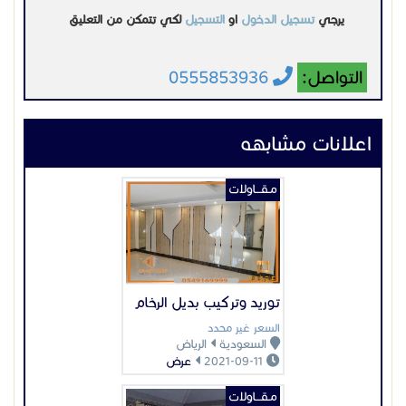
اسعار المصدات الهيدروليكية,اسعار الحواجز الأمنية,
شركات مصدات امنية,صيانة مصدات هيدروليكية,
حواجز أمنية حديد مصدات هيدروليكية امنيه وشوك ارضيه
مصدات ارضية عامودية bollard blocker
توريد وتركيب بديل الرخام
السعر غير محدد
السعودية
الرياض
2021-09-11
عرض
مـقـــاولات
مشبات رخام مشبات صور
مشبات
السعر غير محدد
السعودية
الرياض
2022-11-13
عرض
مـقـــاولات