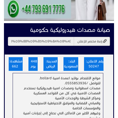
صيانة مصدات هيدروليكية حكومية
رابط مختصر للإعلان
رقم الاعلان:
البلد:
المدينة:
448
مشاهدة:
50247
السعودية
الرياض
يوم
662
موانع الاقتحام بولارد اعمدة امنية bollard.
للتواصل /0555853936.
مصدات اسطوانية ومصدات امنية هيدروليكية تستخدم
المصدات الامنية في كل من القواعد العسكرية
ومراكز الشرطة والوحدات الأمنية
والمباني القضائية والمرافق الاحتياطية الاستراتيجية
والمؤسسات الخاصة
وغيرهم الكثير من الاماكن التي تحتاج إلى إجراءات أمنية