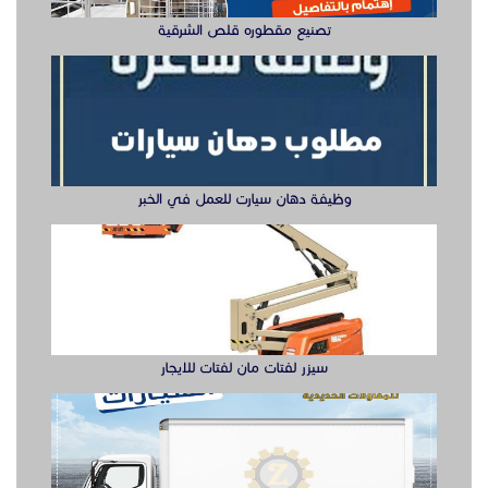
سيزر لفتات مان لفتات للايجار
تصنيع صناديق وهياكل سيارات الشرقية
ابواب حديد ليزر او مشغول الشرقيه