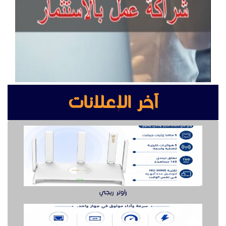
راوتر ريجي
سويتش ريجي سرعة وأداء موثوق لشبكتك
بوابه مواقف السيارات بوابة دخول وخروج