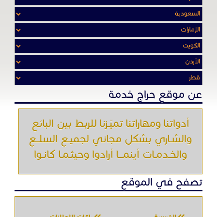
أدواتنا ومهاراتنا تميّـزنا للربط بين البائع
والشـاري بشكل مجاني لجميـع السلــع
والخـدمـات أينمـــا أرادوا وحيثـمـا كانـوا
تصفح في الموقع
الرئيسية
باقات الإعلانات
من نحن
إعلانات ممنوعة
شروط الاستخدام
اتصل بنا