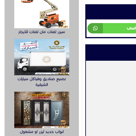
اتساب
سيزر لفتات مان لفتات للايجار
تصنيع صناديق وهياكل سيارات
الشرقية
ابواب حديد ليزر او مشغول