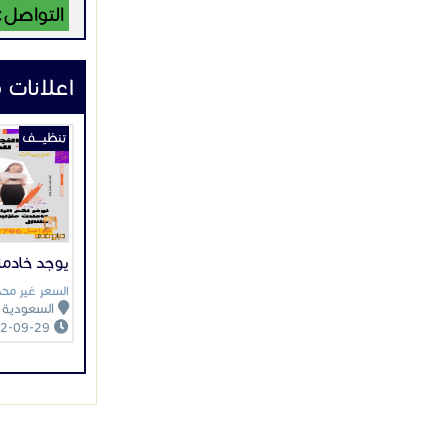
التواصل:
اعلانات 
تنظيــــف
يوجد خادما
السعر غير محد
السعودية
2022-09-29