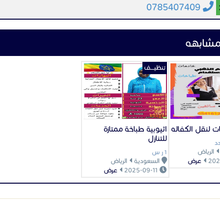
0785407409
مشابهه
تنظيــــف
ت لنقل الكفاله
اثيوبية طباخة ممتازة
للتنازل
د
الرياض
1 ر س
عرض
السعودية
الرياض
2025-09-11
عرض