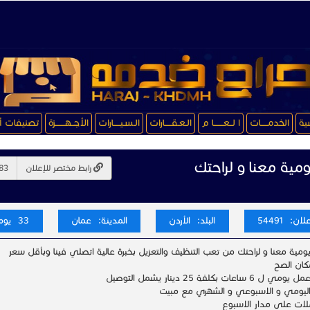
سية
الخدمـــــات
ا لــعـــــــا م
الـعـقـــــارات
الـسـيـــــارات
الأجــهـــــــزة
تصنيفات أ
مية معنا و لراحتك
رابط مختصر للإعلان
ان: 54491
البلد: الأردن
المدينة: عمان
33 يوم
ومية معنا و لراحتك من تعب التنظيف والتعزيل بخبرة عالية اتصلي فينا وبأقل سعر
مكان الصح
ساعات بكلفة 25 دينار يشمل التوصيل
ليومي و الاسبوعي و الشهري مع مبيت
لات على مدار الاسبوع