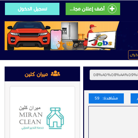
أضف إعلان مجانى
تسجيل الدخول
خرى
ميران كلين
مشاهدة: 59