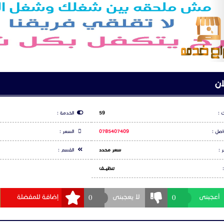
ان
 :
59
الخدمة :
اصل :
0785407409
السعر :
 :
سعر محدد
القسم :
تنظيــــف
0
0
أعجبنى
لا يعجبنى
إضافة للمفضلة