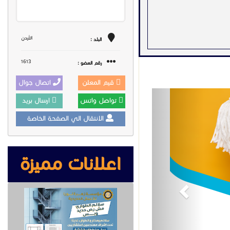
الأردن
البلد :
1613
رقم العضو :
قيم المعلن
اتصال جوال
Previous
تواصل واتس
ارسال بريد
الانتقال الي الصفحة الخاصة
اعلانات مميزة