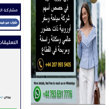
مشاركة ال
شارك عبر في
التعليقا
يرجي
تس