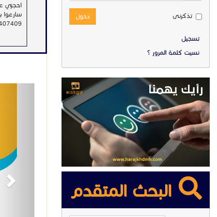
احجزي عا
سارعوا با
تذكرنى
دخول
407409
تسجيل
نسيت كلمة المرور ؟
ext
البحث المتقدم