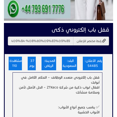
قفل باب إلكتروني ذكى
رابط مختصر للإعلان
رقم الاعلان:
البلد:
المدينة:
37
مشاهدة:
54485
السعودية
الرياض
يوم
110
قفل باب إلكتروني متعدد الوظائف – التحكم الكامل في
أبوابك
اقفال ابواب ذكية من شركة ZTKeco – الحل الأمثل لأمن
وسلامة منشأتك
✅ يناسب جميع أنواع الأبواب:
الأبواب الخشبية