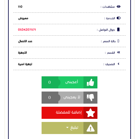
البطاقة: 5000 بطاقة
0
أعجبنى
السجلات: 30,000 عملية (تخزين لكل عمليات الدخول
والخروج)
0
لا يعجبنى
مناسب لـ:
إضافة للمفضلة
الشركات والمكاتب
المحلات التجارية
Toggle Dropdown
تبليغ
المستودعات
المنشآت الحكومية
مشاركة الاعلان
المباني السكنية والفيلات
الفنادق والشقق المفروشة
شارك عبر فيس بوك
✅ مزايا إضافية:
شارك عبر تويتر
سهولة التركيب على جميع الأبواب
شارك عبر واتساب
إمكانية إدارة الصلاحيات للموظفين والعمال
متابعة سجلات الدخول والخروج بدقة