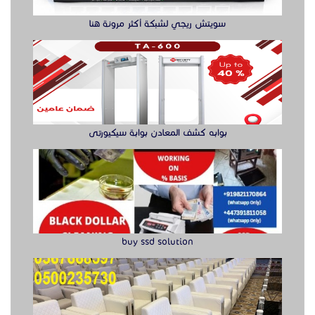
buy ssd solution
كراسي حضور عالية الجودة للمعارض
راوتر ريجي