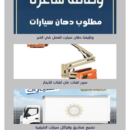
سيزر لفتات مان لفتات للايجار
تصنيع صناديق وهياكل سيارات الشرقية
ابواب حديد ليزر او مشغول الشرقيه