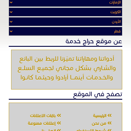
والخـدمـات أينمـــا أرادوا وحيثـمـا كانـوا
تصفح في الموقع
الرئيسية
باقات الإعلانات
من نحن
إعلانات ممنوعة
شروط الاستخدام
اتصل بنا