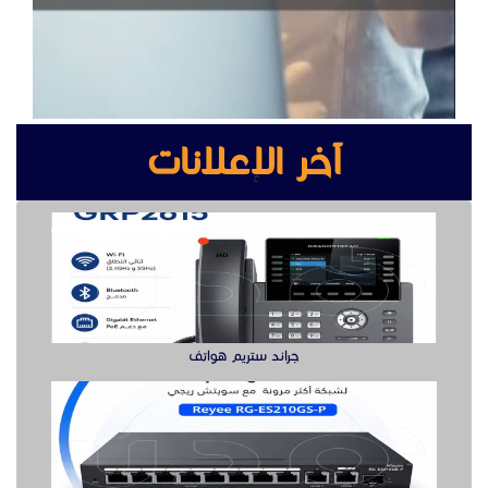
جراند ستريم هواتف
سويتش ريجي لشبكة أكثر مرونة هنا
بوابه كشف المعادن بوابة سيكيورتى