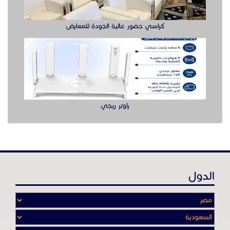
الدول
عن موقع حراج خدمة
أدواتنا ومهاراتنا تميّـزنا للربط بين البائع
والشـاري بشكل مجاني لجميـع السلــع