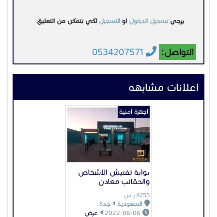
بوابة تفتيش الاشخاص
والحقائب معادن
4255 ر س
السعودية
جدة
2022-06-06
عرض
اجهزة امنية
سعر تاغات لمنع السرقة
السعر غير محدد
السعودية
الرياض
2023-07-19
عرض