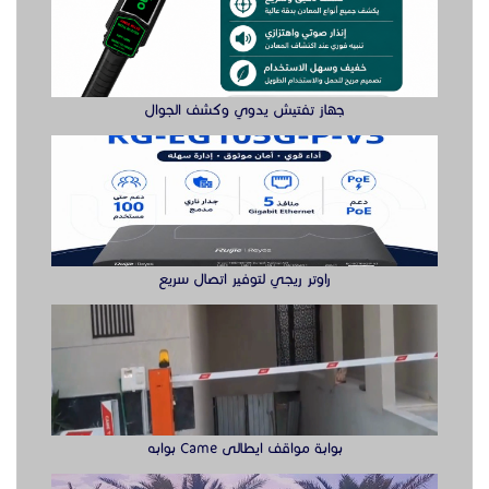
راوتر ريجي لتوفير اتصال سريع
بوابة مواقف ايطالى Came بوابه
زحليقة مائيه نطيطات أطفال هوائيه