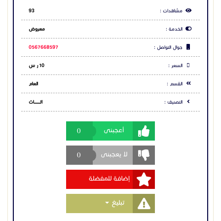
0
أعجبنى
نحن نعمل على أن تكون فعاليتك منظمة، أنيقة، ومتكاملة
دون أي عناء عليك.
. نخدم جميع أحياء الرياض
0
لا يعجبنى
. للتواصل والاستفسار والحجز:
0567668597
إضافة للمفضلة
0500235730
Toggle Dropdown
تبليغ
مشاركة الاعلان
شارك عبر فيس بوك
شارك عبر تويتر
شارك عبر واتساب