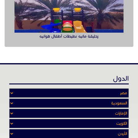
الدول
عن موقع حراج خدمة
أدواتنا ومهاراتنا تميّـزنا للربط بين البائع
والشـاري بشكل مجاني لجميـع السلــع
والخـدمـات أينمـــا أرادوا وحيثـمـا كانـوا
تصفح في الموقع