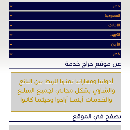
عن موقع حراج خدمة
أدواتنا ومهاراتنا تميّـزنا للربط بين البائع
والشـاري بشكل مجاني لجميـع السلــع
والخـدمـات أينمـــا أرادوا وحيثـمـا كانـوا
تصفح في الموقع