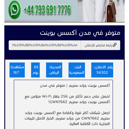
متوفر في مدن أكسس بوينت
رابط مختصر للإعلان
رقم الاعلان:
البلد:
المدينة:
66
مشاهدة:
54302
السعودية
الرياض
يوم
167
أكسس بوينت جراند ستريم | متوفر في مدن
احصل على دعم لأكثر من 256 جهاز Wi-Fi متزامن مع
أكسس بوينت جراند ستريم GWN7662!
اجعل شبكتك أكثر قوة وكفاءة مع أكسس بوينت جراند
ستريم GWN7662 من جراند ستريم، الخيار الأمثل للبيئات
التجارية ذات الكثافة العالية.