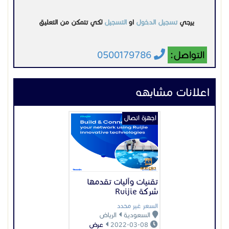
يرجي
تسجيل الدخول
او
التسجيل
لكي تتمكن من التعليق
التواصل:
0500179786
اعلانات مشابهه
اجهزة اتصال
تقنيات وآليات تقدمها
شركة Ruijie
السعر غير محدد
السعودية
الرياض
2022-03-08
عرض