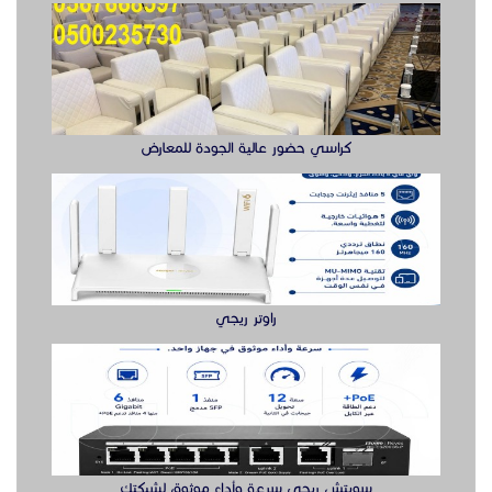
راوتر ريجي
سويتش ريجي سرعة وأداء موثوق لشبكتك
بوابه مواقف السيارات بوابة دخول وخروج