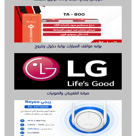
صيانة التلفزيةن والصوتيات
مقوي شبكة واي فاي
الدول