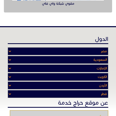
عن موقع حراج خدمة
أدواتنا ومهاراتنا تميّـزنا للربط بين البائع
والشـاري بشكل مجاني لجميـع السلــع
والخـدمـات أينمـــا أرادوا وحيثـمـا كانـوا
تصفح في الموقع
الرئيسية
باقات الإعلانات
من نحن
إعلانات ممنوعة