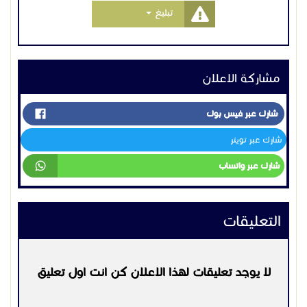
التعليقات
لا يوجد تعليقات لهذا الاعلان كن انت اول تعليق
يرجي
تسجيل الدخول
او
التسجيل
لكي تتمكن من التعليق
التواصل:
0541249183
اعلانات مشابهه