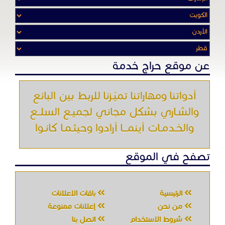
عن موقع حراج خدمة
أدواتنا ومهاراتنا تميّـزنا للربط بين البائع
والشـاري بشكل مجاني لجميـع السلــع
والخـدمـات أينمـــا أرادوا وحيثـمـا كانـوا
تصفح في الموقع
الرئيسية
باقات الإعلانات
من نحن
إعلانات ممنوعة
شروط الاستخدام
اتصل بنا