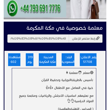
معلمة خصوصية في مكة المكرمة
رابط مختصر للإعلان
رقم الاعلان:
البلد:
المدينة:
319
مشاهدة:
51708
السعودية
مكة المكرمة
يوم
602
🔴معلم 🧑معلمة👩
تأسيس بالطريقةالنورانية وتحفيظ القرآن
خبرة في التعامل مع الاطفال 👍👍
مع تعليمهم اساسيات الانجلش والرياضيات ومتابعة جميع
المواد الدراسية👌👌
( المدارس الاهليةوالعالمية)