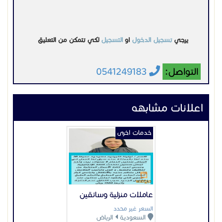
يرجي
تسجيل الدخول
او
التسجيل
لكي تتمكن من التعليق
التواصل:
0541249183
اعلانات مشابهه
خدمات اخرى
عاملات منزلية وسائقين
السعر غير محدد
السعودية
الرياض