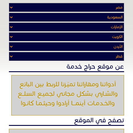
عن موقع حراج خدمة
أدواتنا ومهاراتنا تميّـزنا للربط بين البائع
والشـاري بشكل مجاني لجميـع السلــع
والخـدمـات أينمـــا أرادوا وحيثـمـا كانـوا
تصفح في الموقع