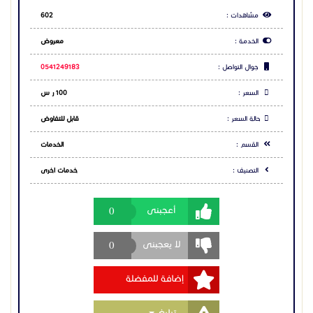
مشاهدات :
602
الخدمة :
معروض
جوال التواصل :
0541249183
السعر :
100 ر س
حالة السعر :
قابل للتفاوض
القسم :
الخدمات
التصنيف :
خدمات اخرى
0
أعجبنى
0
لا يعجبنى
إضافة للمفضلة
Toggle Dropdown
تبليغ